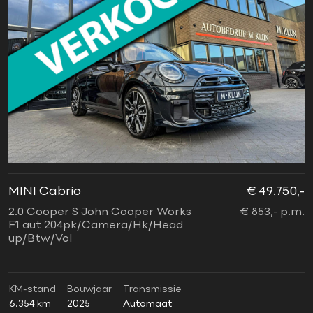
MINI Cabrio
€ 49.750,-
2.0 Cooper S John Cooper Works
€ 853,- p.m.
F1 aut 204pk/Camera/Hk/Head
up/Btw/Vol
KM-stand
Bouwjaar
Transmissie
6.354 km
2025
Automaat