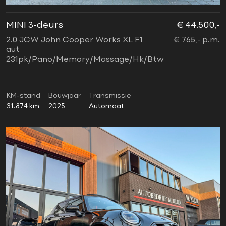
MINI 3-deurs
€ 44.500,-
2.0 JCW John Cooper Works XL F1
€ 765,- p.m.
aut
231pk/Pano/Memory/Massage/Hk/Btw
KM-stand
Bouwjaar
Transmissie
31.874 km
2025
Automaat