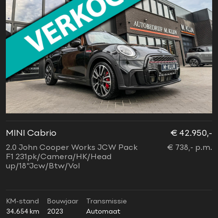
MINI Cabrio
€ 42.950,-
2.0 John Cooper Works JCW Pack
€ 738,- p.m.
F1 231pk/Camera/HK/Head
up/18"Jcw/Btw/Vol
KM-stand
Bouwjaar
Transmissie
34.654 km
2023
Automaat