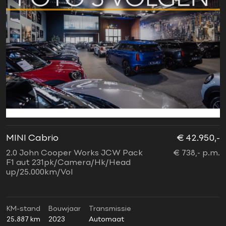
MINI Cabrio
€ 42.950,-
2.0 John Cooper Works JCW Pack
€ 738,- p.m.
F1 aut 231pk/Camera/Hk/Head
up/25.000km/Vol
KM-stand
Bouwjaar
Transmissie
25.887 km
2023
Automaat