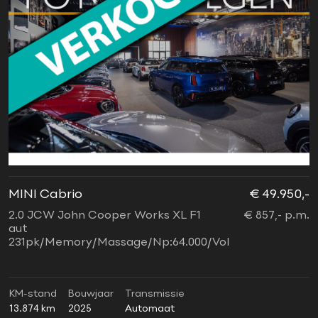
MINI Cabrio
€ 49.950,-
2.0 JCW John Cooper Works XL F1
€ 857,- p.m.
aut
231pk/Memory/Massage/Np:64.000/Vol
KM-stand
Bouwjaar
Transmissie
13.874 km
2025
Automaat