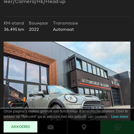
leer/Camera/Hk/Head up
KM-stand
Bouwjaar
Transmissie
36.495 km
2022
Automaat
Onze pagina’s maken gebruik van functionele & analytische cookies. Door te
klikken op "Akkoord" ga je akkoord met ons gebruik van cookies.
Lees meer
AKKOORD