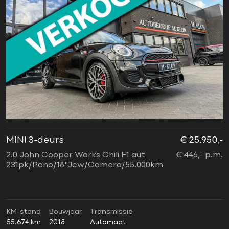
MINI 3-deurs
€ 25.950,-
2.0 John Cooper Works Chili F1 aut
€ 446,- p.m.
231pk/Pano/18"Jcw/Camera/55.000km
KM-stand
Bouwjaar
Transmissie
55.674 km
2018
Automaat