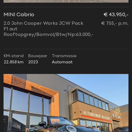
MINI Cabrio
€ 43.950,-
2.0 John Cooper Works JCW Pack
€ 755,- p.m.
F1 aut
Rooftopgrey/Bomvol/Btw/Np:63.000,-
KM-stand
Bouwjaar
Transmissie
22.858 km
2023
Automaat