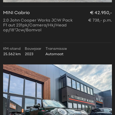
MINI Cabrio
€ 42.950,-
2.0 John Cooper Works JCW Pack
€ 738,- p.m.
F1 aut 231pk/Camera/Hk/Head
op/18"Jcw/Bomvol
KM-stand
Bouwjaar
Transmissie
25.562 km
2023
Automaat