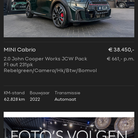
MINI Cabrio
€ 38.450,-
2.0 John Cooper Works JCW Pack
€ 661,- p.m.
F1 aut 231pk
Rebelgreen/Camera/Hk/Btw/Bomvol
KM-stand
Bouwjaar
Transmissie
62.828 km
2022
Automaat