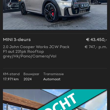
MINI 3-deurs
€ 43.450,-
2.0 John Cooper Works JCW Pack
€ 747,- p.m.
F1 aut 231pk Rooftop
grey/Hk/Pano/Camera/Vol
KM-stand
Bouwjaar
Transmissie
17.971 km
2024
Automaat