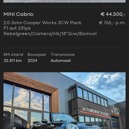
MINI Cabrio
€ 44.500,-
2.0 John Cooper Works JCW Pack
€ 765,- p.m.
F1 aut 231pk
Rebelgreen/Camera/Hk/18"Jcw/Bomvol
KM-stand
Bouwjaar
Transmissie
32.811 km
2024
Automaat