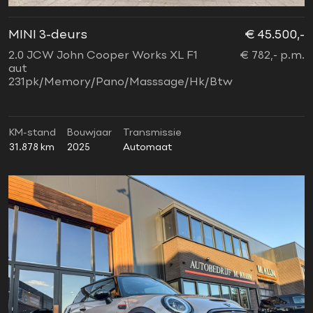
MINI 3-deurs
€ 45.500,-
2.0 JCW John Cooper Works XL F1
€ 782,- p.m.
aut
231pk/Memory/Pano/Masssage/Hk/Btw
KM-stand
Bouwjaar
Transmissie
31.878 km
2025
Automaat