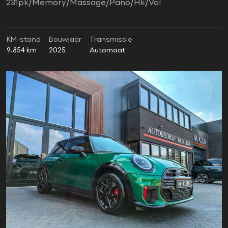
231pk/Memory/Massage/Pano/Hk/Vol
KM-stand
Bouwjaar
Transmissie
9.854 km
2025
Automaat