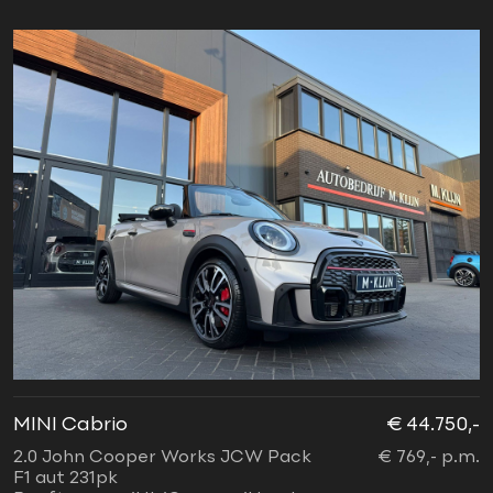
MINI Cabrio
€ 44.750,-
2.0 John Cooper Works JCW Pack
€ 769,- p.m.
F1 aut 231pk