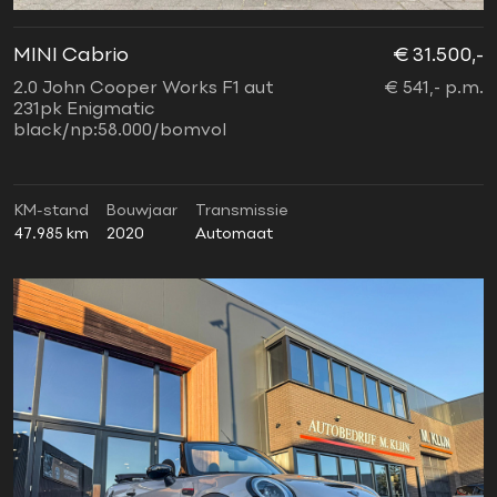
MINI Cabrio
€ 31.500,-
2.0 John Cooper Works F1 aut
€ 541,- p.m.
231pk Enigmatic
black/np:58.000/bomvol
KM-stand
Bouwjaar
Transmissie
47.985 km
2020
Automaat