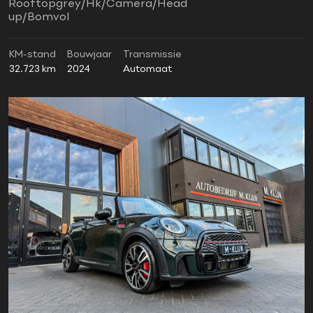
Rooftopgrey/Hk/Camera/Head
up/Bomvol
KM-stand
Bouwjaar
Transmissie
32.723 km
2024
Automaat