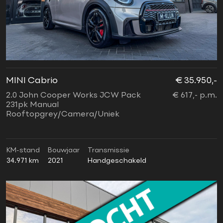
MINI Cabrio
€ 35.950,-
2.0 John Cooper Works JCW Pack
€ 617,- p.m.
231pk Manual
Rooftopgrey/Camera/Uniek
KM-stand
Bouwjaar
Transmissie
34.971 km
2021
Handgeschakeld