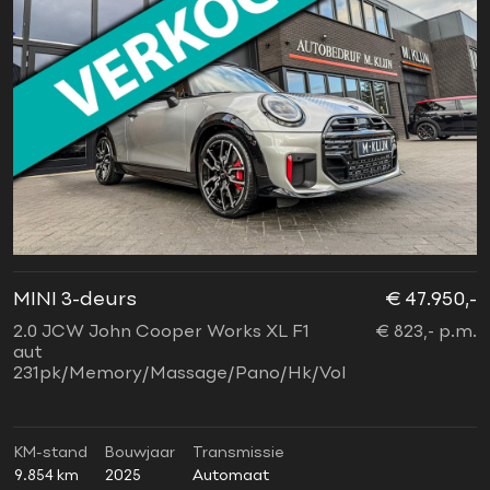
MINI 3-deurs
€ 47.950,-
2.0 JCW John Cooper Works XL F1
€ 823,- p.m.
aut
231pk/Memory/Massage/Pano/Hk/Vol
KM-stand
Bouwjaar
Transmissie
9.854 km
2025
Automaat