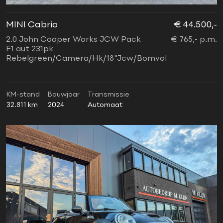
MINI Cabrio
€ 44.500,-
2.0 John Cooper Works JCW Pack
€ 765,- p.m.
F1 aut 231pk
Rebelgreen/Camera/Hk/18"Jcw/Bomvol
KM-stand
Bouwjaar
Transmissie
32.811 km
2024
Automaat