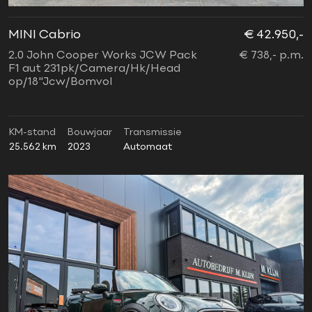
MINI Cabrio
€ 42.950,-
2.0 John Cooper Works JCW Pack
€ 738,- p.m.
F1 aut 231pk/Camera/Hk/Head
op/18"Jcw/Bomvol
KM-stand
Bouwjaar
Transmissie
25.562 km
2023
Automaat