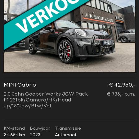
MINI Cabrio
€ 42.950,-
2.0 John Cooper Works JCW Pack
€ 738,- p.m.
F1 231pk/Camera/HK/Head
up/18"Jcw/Btw/Vol
KM-stand
Bouwjaar
Transmissie
34.654 km
2023
Automaat