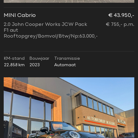
MINI Cabrio
€ 43.950,-
2.0 John Cooper Works JCW Pack
€ 755,- p.m.
F1 aut
Rooftopgrey/Bomvol/Btw/Np:63.000,-
KM-stand
Bouwjaar
Transmissie
22.858 km
2023
Automaat