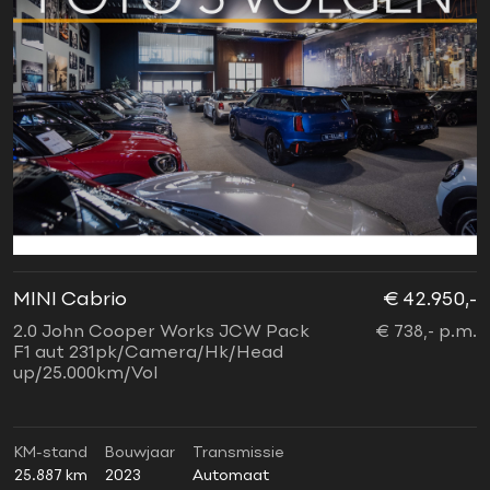
MINI Cabrio
€ 42.950,-
2.0 John Cooper Works JCW Pack
€ 738,- p.m.
F1 aut 231pk/Camera/Hk/Head
up/25.000km/Vol
KM-stand
Bouwjaar
Transmissie
25.887 km
2023
Automaat