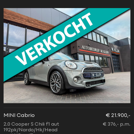
MINI Cabrio
€ 21.900,-
2.0 Cooper S Chili f1 aut
€ 376,- p.m.
192pk/Nardo/Hk/Head