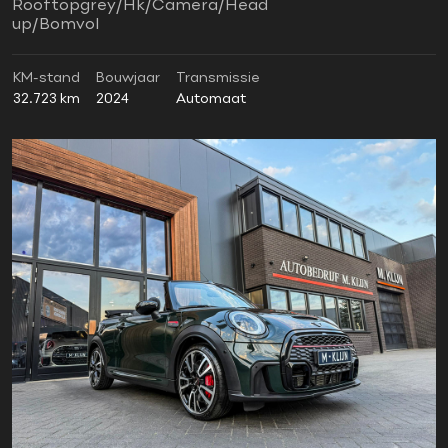
Rooftopgrey/Hk/Camera/Head
up/Bomvol
KM-stand
Bouwjaar
Transmissie
32.723 km
2024
Automaat