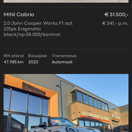
MINI Cabrio
€ 31.500,-
2.0 John Cooper Works F1 aut
€ 541,- p.m.
231pk Enigmatic
black/np:58.000/bomvol
KM-stand
Bouwjaar
Transmissie
47.985 km
2020
Automaat