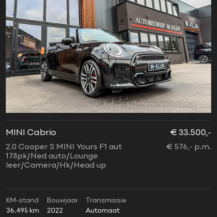
MINI Cabrio
€ 33.500,-
2.0 Cooper S MINI Yours F1 aut
€ 576,- p.m.
178pk/Ned auto/Lounge
leer/Camera/Hk/Head up
KM-stand
Bouwjaar
Transmissie
36.495 km
2022
Automaat