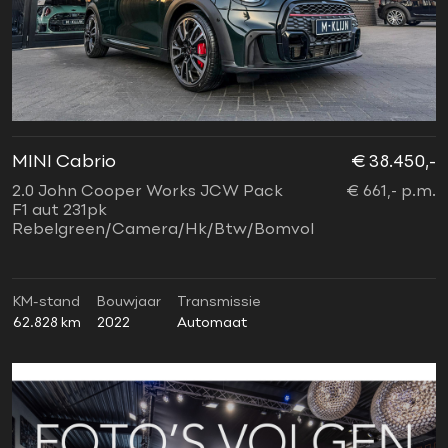
MINI Cabrio
€ 38.450,-
2.0 John Cooper Works JCW Pack
€ 661,- p.m.
F1 aut 231pk
Rebelgreen/Camera/Hk/Btw/Bomvol
KM-stand
Bouwjaar
Transmissie
62.828 km
2022
Automaat