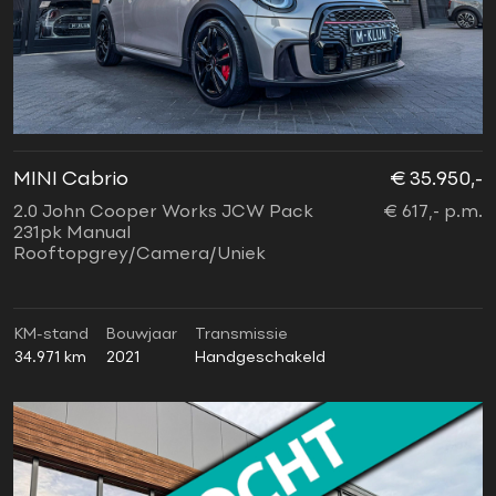
MINI Cabrio
€ 35.950,-
2.0 John Cooper Works JCW Pack
€ 617,- p.m.
231pk Manual
Rooftopgrey/Camera/Uniek
KM-stand
Bouwjaar
Transmissie
34.971 km
2021
Handgeschakeld