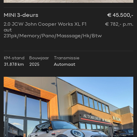
MINI 3-deurs
€ 45.500,-
2.0 JCW John Cooper Works XL F1
€ 782,- p.m.
aut
231pk/Memory/Pano/Masssage/Hk/Btw
KM-stand
Bouwjaar
Transmissie
31.878 km
2025
Automaat