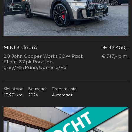
MINI 3-deurs
€ 43.450,-
2.0 John Cooper Works JCW Pack
€ 747,- p.m.
F1 aut 231pk Rooftop
grey/Hk/Pano/Camera/Vol
KM-stand
Bouwjaar
Transmissie
17.971 km
2024
Automaat