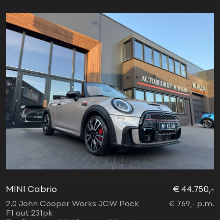
MINI Cabrio
€ 44.750,-
2.0 John Cooper Works JCW Pack
€ 769,- p.m.
F1 aut 231pk