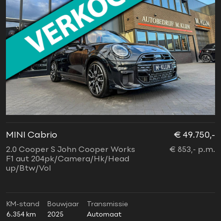
MINI Cabrio
€ 49.750,-
2.0 Cooper S John Cooper Works
€ 853,- p.m.
F1 aut 204pk/Camera/Hk/Head
up/Btw/Vol
KM-stand
Bouwjaar
Transmissie
6.354 km
2025
Automaat