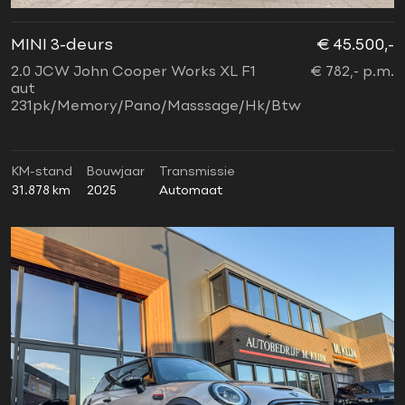
MINI 3-deurs
€ 45.500,-
2.0 JCW John Cooper Works XL F1
€ 782,- p.m.
aut
231pk/Memory/Pano/Masssage/Hk/Btw
KM-stand
Bouwjaar
Transmissie
31.878 km
2025
Automaat