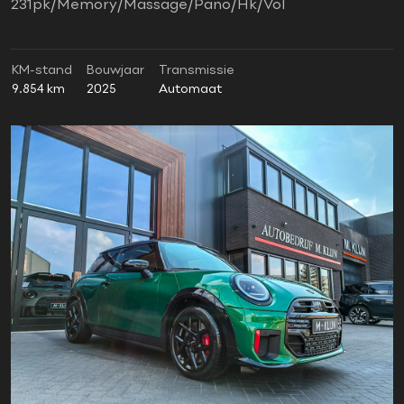
231pk/Memory/Massage/Pano/Hk/Vol
KM-stand
Bouwjaar
Transmissie
9.854 km
2025
Automaat