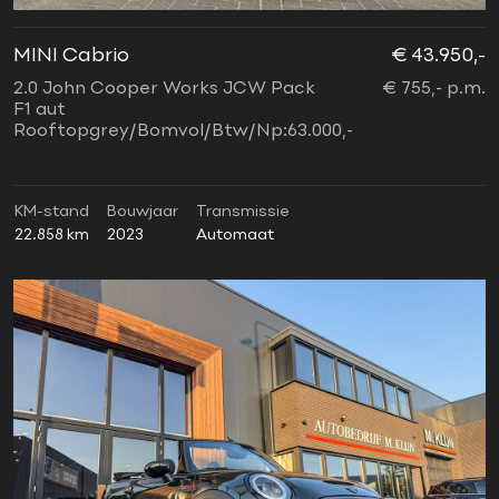
MINI Cabrio
€ 43.950,-
2.0 John Cooper Works JCW Pack
€ 755,- p.m.
F1 aut
Rooftopgrey/Bomvol/Btw/Np:63.000,-
KM-stand
Bouwjaar
Transmissie
22.858 km
2023
Automaat