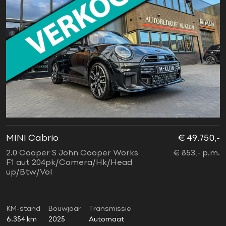
MINI Cabrio
€ 49.750,-
2.0 Cooper S John Cooper Works
€ 853,- p.m.
F1 aut 204pk/Camera/Hk/Head
up/Btw/Vol
KM-stand
Bouwjaar
Transmissie
6.354 km
2025
Automaat