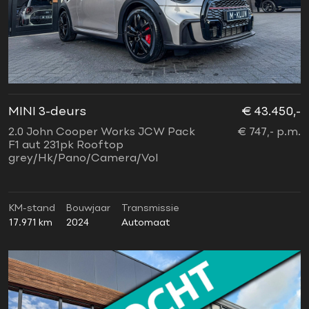
MINI 3-deurs
€ 43.450,-
2.0 John Cooper Works JCW Pack
€ 747,- p.m.
F1 aut 231pk Rooftop
grey/Hk/Pano/Camera/Vol
KM-stand
Bouwjaar
Transmissie
17.971 km
2024
Automaat