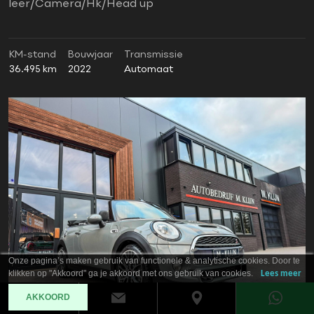
leer/Camera/Hk/Head up
KM-stand
Bouwjaar
Transmissie
36.495 km
2022
Automaat
Onze pagina’s maken gebruik van functionele & analytische cookies. Door te
klikken op "Akkoord" ga je akkoord met ons gebruik van cookies.
Lees meer
AKKOORD