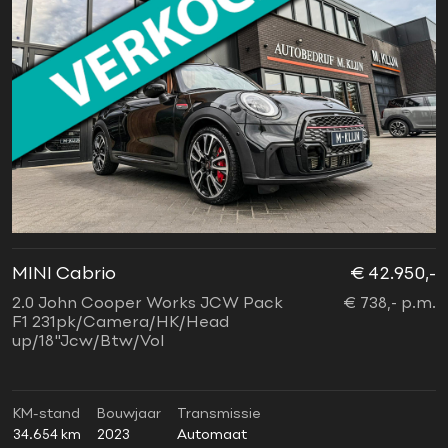
MINI Cabrio
€ 42.950,-
2.0 John Cooper Works JCW Pack
€ 738,- p.m.
F1 231pk/Camera/HK/Head
up/18"Jcw/Btw/Vol
KM-stand
Bouwjaar
Transmissie
34.654 km
2023
Automaat