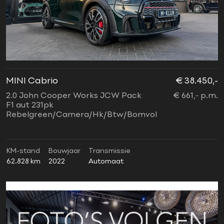
MINI Cabrio
€ 38.450,-
2.0 John Cooper Works JCW Pack
€ 661,- p.m.
F1 aut 231pk
Rebelgreen/Camera/Hk/Btw/Bomvol
KM-stand
Bouwjaar
Transmissie
62.828 km
2022
Automaat