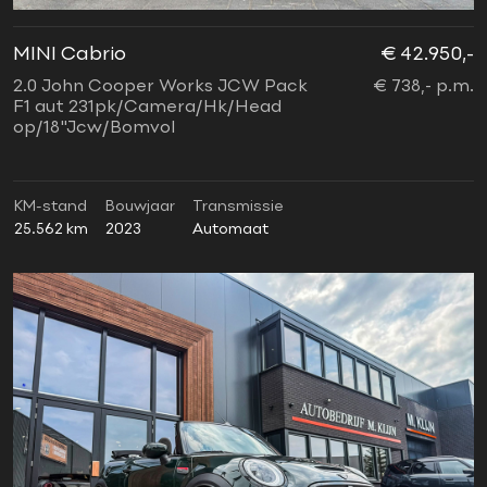
MINI Cabrio
€ 42.950,-
2.0 John Cooper Works JCW Pack
€ 738,- p.m.
F1 aut 231pk/Camera/Hk/Head
op/18"Jcw/Bomvol
KM-stand
Bouwjaar
Transmissie
25.562 km
2023
Automaat