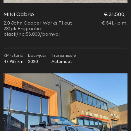
MINI Cabrio
€ 31.500,-
2.0 John Cooper Works F1 aut
€ 541,- p.m.
231pk Enigmatic
black/np:58.000/bomvol
KM-stand
Bouwjaar
Transmissie
47.985 km
2020
Automaat