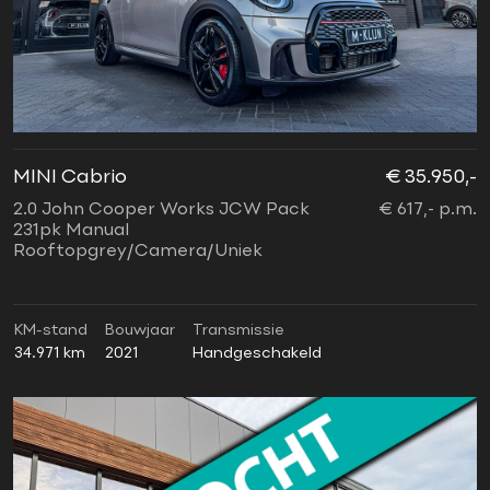
MINI Cabrio
€ 35.950,-
2.0 John Cooper Works JCW Pack
€ 617,- p.m.
231pk Manual
Rooftopgrey/Camera/Uniek
KM-stand
Bouwjaar
Transmissie
34.971 km
2021
Handgeschakeld