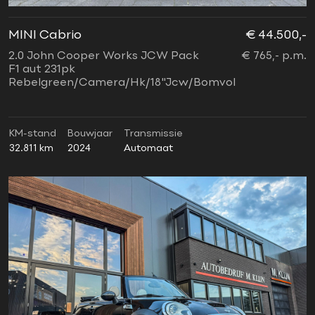
MINI Cabrio
€ 44.500,-
2.0 John Cooper Works JCW Pack
€ 765,- p.m.
F1 aut 231pk
Rebelgreen/Camera/Hk/18"Jcw/Bomvol
KM-stand
Bouwjaar
Transmissie
32.811 km
2024
Automaat