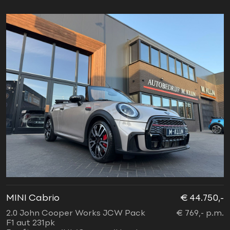
MINI Cabrio
€ 44.750,-
2.0 John Cooper Works JCW Pack
€ 769,- p.m.
F1 aut 231pk