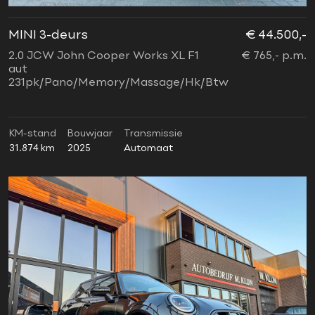
MINI 3-deurs
€ 44.500,-
2.0 JCW John Cooper Works XL F1
€ 765,- p.m.
aut
231pk/Pano/Memory/Massage/Hk/Btw
KM-stand
Bouwjaar
Transmissie
31.874 km
2025
Automaat