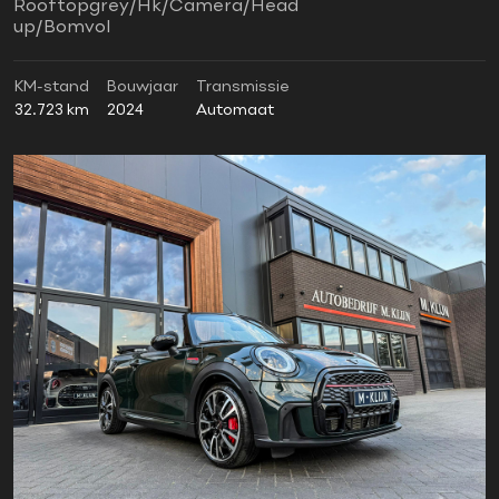
Rooftopgrey/Hk/Camera/Head
up/Bomvol
KM-stand
Bouwjaar
Transmissie
32.723 km
2024
Automaat