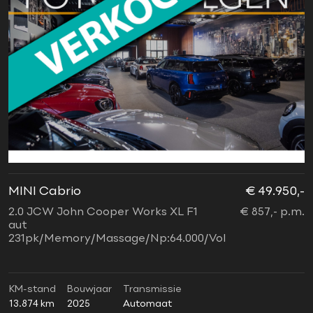
MINI Cabrio
€ 49.950,-
2.0 JCW John Cooper Works XL F1
€ 857,- p.m.
aut
231pk/Memory/Massage/Np:64.000/Vol
KM-stand
Bouwjaar
Transmissie
13.874 km
2025
Automaat