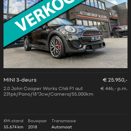
MINI 3-deurs
€ 25.950,-
2.0 John Cooper Works Chili F1 aut
€ 446,- p.m.
231pk/Pano/18"Jcw/Camera/55.000km
KM-stand
Bouwjaar
Transmissie
55.674 km
2018
Automaat