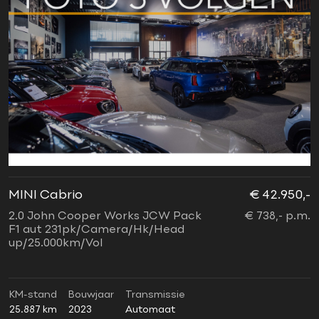
MINI Cabrio
€ 42.950,-
2.0 John Cooper Works JCW Pack
€ 738,- p.m.
F1 aut 231pk/Camera/Hk/Head
up/25.000km/Vol
KM-stand
Bouwjaar
Transmissie
25.887 km
2023
Automaat