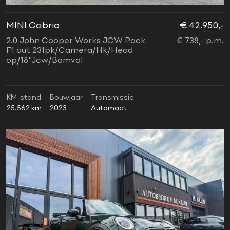
MINI Cabrio
€ 42.950,-
2.0 John Cooper Works JCW Pack
€ 738,- p.m.
F1 aut 231pk/Camera/Hk/Head
op/18"Jcw/Bomvol
KM-stand
Bouwjaar
Transmissie
25.562 km
2023
Automaat