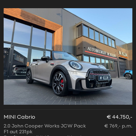
MINI Cabrio
€ 44.750,-
2.0 John Cooper Works JCW Pack
€ 769,- p.m.
F1 aut 231pk