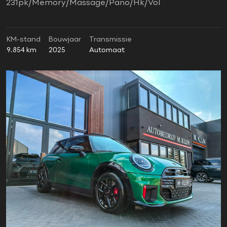
231pk/Memory/Massage/Pano/Hk/Vol
KM-stand
Bouwjaar
Transmissie
9.854 km
2025
Automaat