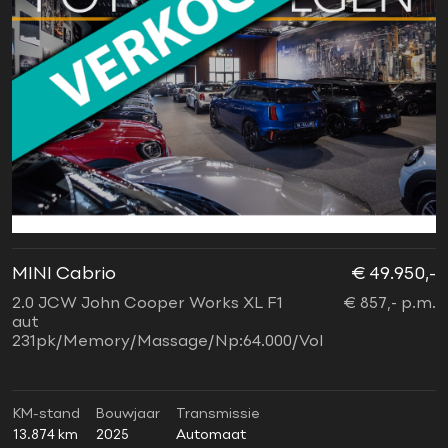
MINI Cabrio
€ 49.950,-
2.0 JCW John Cooper Works XL F1
€ 857,- p.m.
aut
231pk/Memory/Massage/Np:64.000/Vol
KM-stand
Bouwjaar
Transmissie
13.874 km
2025
Automaat