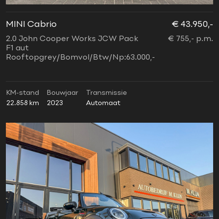
MINI Cabrio
€ 43.950,-
2.0 John Cooper Works JCW Pack
€ 755,- p.m.
F1 aut
Rooftopgrey/Bomvol/Btw/Np:63.000,-
KM-stand
Bouwjaar
Transmissie
22.858 km
2023
Automaat