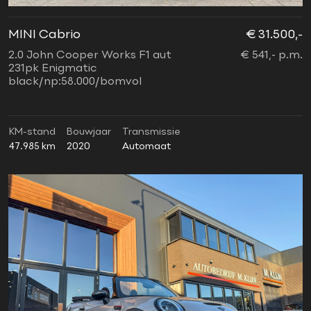
MINI Cabrio
€ 31.500,-
2.0 John Cooper Works F1 aut
€ 541,- p.m.
231pk Enigmatic
black/np:58.000/bomvol
KM-stand
Bouwjaar
Transmissie
47.985 km
2020
Automaat