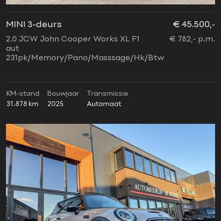
MINI 3-deurs
€ 45.500,-
2.0 JCW John Cooper Works XL F1
€ 782,- p.m.
aut
231pk/Memory/Pano/Masssage/Hk/Btw
KM-stand
Bouwjaar
Transmissie
31.878 km
2025
Automaat