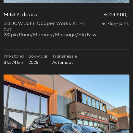
MINI 3-deurs
€ 44.500,-
2.0 JCW John Cooper Works XL F1
€ 765,- p.m.
aut
231pk/Pano/Memory/Massage/Hk/Btw
KM-stand
Bouwjaar
Transmissie
31.874 km
2025
Automaat