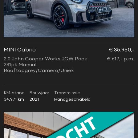
MINI Cabrio
€ 35.950,-
2.0 John Cooper Works JCW Pack
€ 617,- p.m.
231pk Manual
Rooftopgrey/Camera/Uniek
KM-stand
Bouwjaar
Transmissie
34.971 km
2021
Handgeschakeld