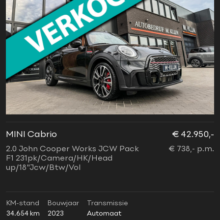
MINI Cabrio
€ 42.950,-
2.0 John Cooper Works JCW Pack
€ 738,- p.m.
F1 231pk/Camera/HK/Head
up/18"Jcw/Btw/Vol
KM-stand
Bouwjaar
Transmissie
34.654 km
2023
Automaat