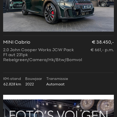
MINI Cabrio
€ 38.450,-
2.0 John Cooper Works JCW Pack
€ 661,- p.m.
F1 aut 231pk
Rebelgreen/Camera/Hk/Btw/Bomvol
KM-stand
Bouwjaar
Transmissie
62.828 km
2022
Automaat