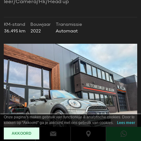
leer/Camera/Hk/Head up
KM-stand
Bouwjaar
Transmissie
36.495 km
2022
Automaat
Onze pagina’s maken gebruik van functionele & analytische cookies. Door te
klikken op "Akkoord" ga je akkoord met ons gebruik van cookies.
Lees meer
AKKOORD