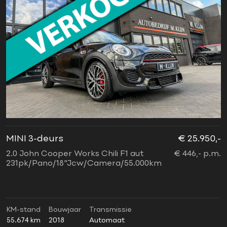
MINI 3-deurs
€ 25.950,-
2.0 John Cooper Works Chili F1 aut
€ 446,- p.m.
231pk/Pano/18"Jcw/Camera/55.000km
KM-stand
Bouwjaar
Transmissie
55.674 km
2018
Automaat