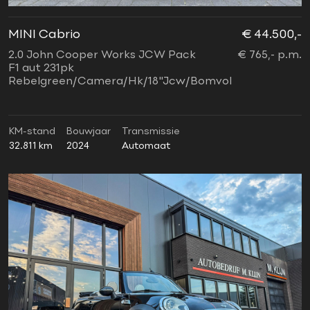
MINI Cabrio
€ 44.500,-
2.0 John Cooper Works JCW Pack
€ 765,- p.m.
F1 aut 231pk
Rebelgreen/Camera/Hk/18"Jcw/Bomvol
KM-stand
Bouwjaar
Transmissie
32.811 km
2024
Automaat