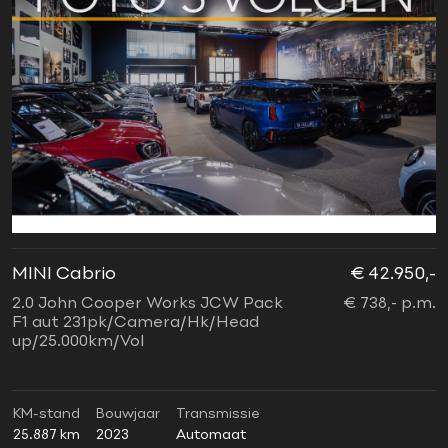
MINI Cabrio
€ 42.950,-
2.0 John Cooper Works JCW Pack
€ 738,- p.m.
F1 aut 231pk/Camera/Hk/Head
up/25.000km/Vol
KM-stand
Bouwjaar
Transmissie
25.887 km
2023
Automaat