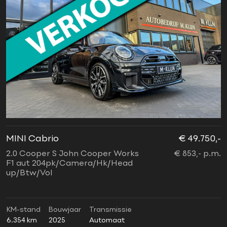
MINI Cabrio
€ 49.750,-
2.0 Cooper S John Cooper Works
€ 853,- p.m.
F1 aut 204pk/Camera/Hk/Head
up/Btw/Vol
KM-stand
Bouwjaar
Transmissie
6.354 km
2025
Automaat