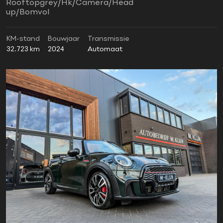
Rooftopgrey/Hk/Camera/Head
up/Bomvol
KM-stand
Bouwjaar
Transmissie
32.723 km
2024
Automaat