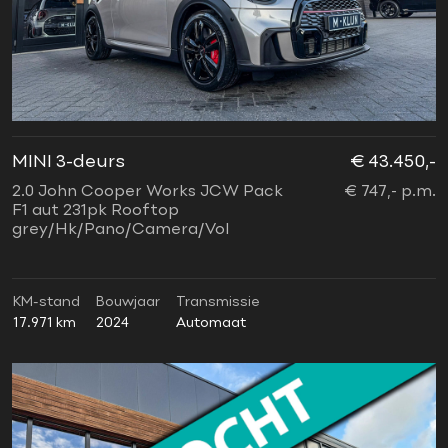
MINI 3-deurs
€ 43.450,-
2.0 John Cooper Works JCW Pack
€ 747,- p.m.
F1 aut 231pk Rooftop
grey/Hk/Pano/Camera/Vol
KM-stand
Bouwjaar
Transmissie
17.971 km
2024
Automaat