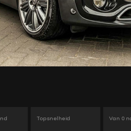
and
Topsnelheid
Van 0 na