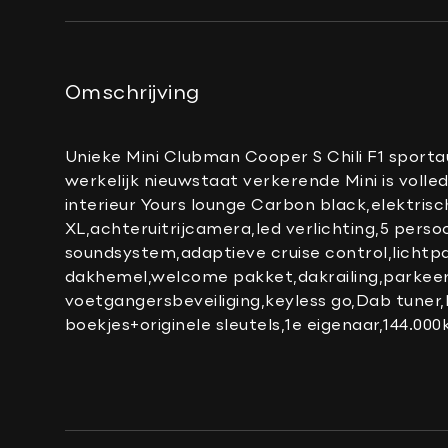
DAB-ontvanger
Elektrisch verstelbare stoel(en) met geheug
Lederen bekleding
Omschrijving
Lederen sportstuur
Lederen stuurwiel
Unieke Mini Clubman Cooper S Chili F1 sport
Luxe lederen bekleding
werkelijk nieuwstaat verkerende Mini is voll
interieur Yours lounge Carbon black,elektr
Multimedia-voorbereiding
XL,achteruitrijcamera,led verlichting,5 pers
Navigatie-systeem full map
soundsystem,adaptieve cruise control,lichtp
Radio-CD/MP3 speler
dakhemel,welcome pakket,dakrailing,parkeers
voetgangersbeveiliging,keyless go,Dab tuner,
Sportstoelen
boekjes+originele sleutels,1e eigenaar,144.00
Sportstuur
Stuurwiel multifunctioneel
prijswijzigingen en spel- en zetfouten voorb
Voorstoelen verwarmd