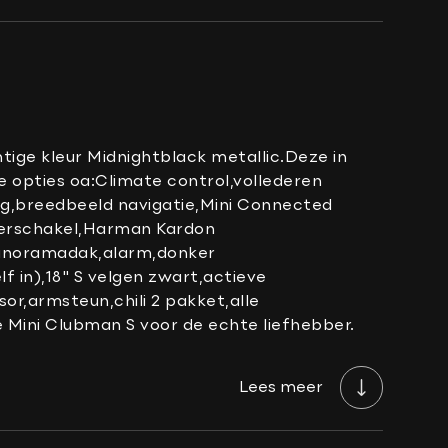
h
-/kanteldak
ige kleur Midnightblack metallic.Deze in
e opties oa:Climate control,vollederen
ng,breedbeeld navigatie,Mini Connected
pperschakel,Harman Kardon
rmbaar
 panoramadak,alarm,donker
 in),18" S velgen zwart,actieve
or,armsteun,chili 2 pakket,alle
ke Mini Clubman S voor de echte liefhebber.
Lees meer