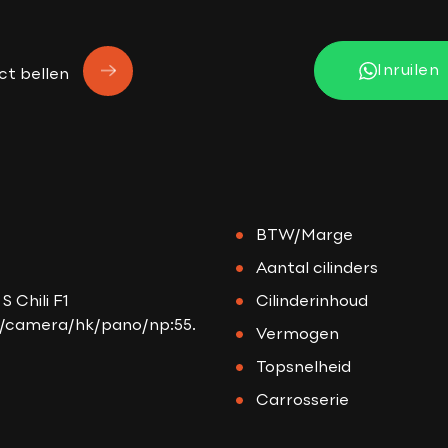
Inruilen
ct bellen
BTW/Marge
Aantal cilinders
S Chili F1
Cilinderinhoud
e/camera/hk/pano/np:55.
Vermogen
Topsnelheid
Carrosserie
Gewicht