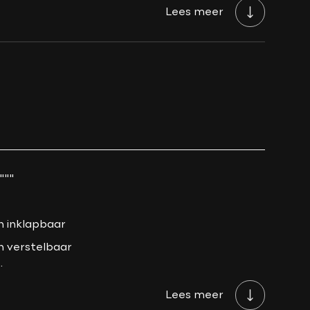
Lees meer
wezig?
Ja, dealeronderhouden
5.9 L/100KM
€ 226 /kwartaal
192 PK
"""
h inklapbaar
h verstelbaar
mbaar
ling
Lees meer