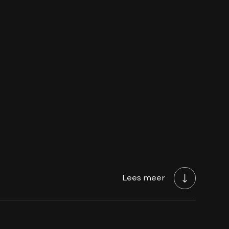
iliging
Lees meer
et memory