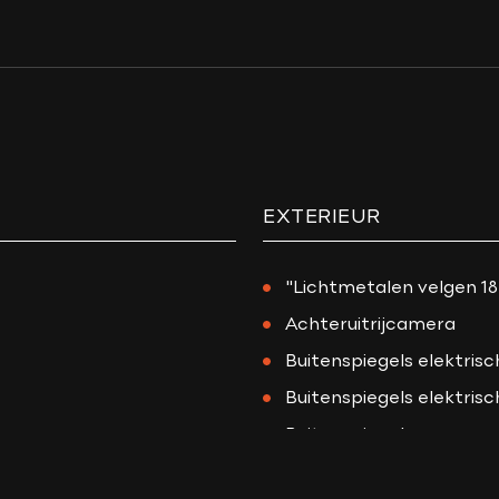
Onderhoudsboekje aan
Gemiddeld verbruik
Wegenbelasting min
Vermogen
EXTERIEUR
ack
"Lichtmetalen velgen 18
Achteruitrijcamera
Buitenspiegels elektrisc
Buitenspiegels elektrisc
Buitenspiegels verwar
Centrale deurvergrende