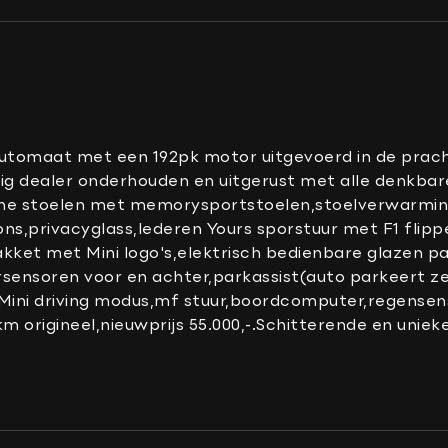
Dakrails
en
Dimlichten automatisc
Elektrisch glazen schuif
Keyless entry
LED koplampen
automaat met een 192pk motor uitgevoerd in de pracht
LED mistlampen
edig dealer onderhouden en uitgerust met alle denkbar
ische stoelen met memorysportstoelen,stoelverwarmi
Metallic lak
oons,privacyglass,lederen Yours sporstuur met F1 fli
Ruitensproeiers verwa
akket met Mini logo's,elektrisch bedienbare glazen
ensoren voor en achter,parkassist(auto parkeert zelf
Mini driving modus,mf stuur,boordcomputer,regensens
0km origineel,nieuwprijs 55.000,-.Schitterende en unie
ehouden.