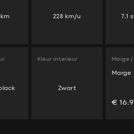
 km
228 km/u
7.1
ur
Kleur interieur
Marge 
Marge
black
Zwart
€ 16.9