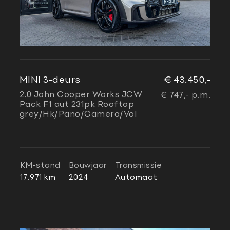
MINI 3-deurs
€ 43.450,-
2.0 John Cooper Works JCW
€ 747,- p.m.
Pack F1 aut 231pk Rooftop
grey/Hk/Pano/Camera/Vol
KM-stand
Bouwjaar
Transmissie
17.971 km
2024
Automaat