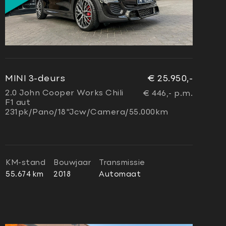
MINI 3-deurs
€ 25.950,-
2.0 John Cooper Works Chili
€ 446,- p.m.
F1 aut
231pk/Pano/18"Jcw/Camera/55.000km
KM-stand
Bouwjaar
Transmissie
55.674 km
2018
Automaat