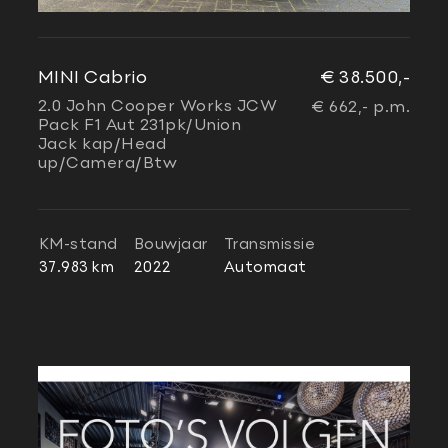
MINI Cabrio
€ 38.500,-
2.0 John Cooper Works JCW
€ 662,- p.m.
Pack F1 Aut 231pk/Union
Jack kap/Head
up/Camera/Btw
KM-stand
Bouwjaar
Transmissie
37.983 km
2022
Automaat