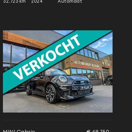
32.723 km
2024
Automaat