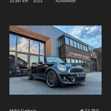
25.887 km
2023
Automaat