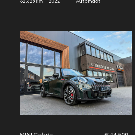
62.828 km
2022
Automaat