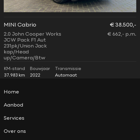
financiering mogelijk
garantie
Harman Kardon soundsystem
MINI Cabrio
€ 38.500,-
M
Head-up display
2.0 John Cooper Works
€ 662,- p.m.
2
Lederen bekleding
JCW Pack F1 Aut
C
231pk/Union Jack
2
ledverlichting
kap/Head
a
up/Camera/Btw
lendesteun elektrisch
lichtpakket
KM-stand
Bouwjaar
Transmissie
K
37.983 km
2022
Automaat
5
Mini connected
Navigatie
Home
nieuwstaat
Oplaadmogelijkheid
Aanbod
panoramadak
Services
parkeersensoren voor en achter
Over ons
soundsystem