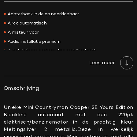
Kleur
Meltingsilver 2
Achterbank in delen neerklapbaar
Interieurkleur
Zwart
Airco automatisch
Acceleratie 0-100
6.8 sec.
Armsteun voor
Bekleding
Leder
Audio installatie premium
BTW/Marge
BTW
Autotelefoonvoorbereiding met Bluetooth
Aantal cilinders
3
Bandenspanningscontrolesysteem
Cilinderinhoud
1499 CC
Lees meer
Binnenspiegel automatisch dimmend
Vermogen
220 PK
Boordcomputer
Topsnelheid
196 km/h
Comfortstoel(en)
Omschrijving
Carrosserie
SUV
Connected services
Gewicht
1690 KG
DAB-ontvanger
Unieke Mini Countryman Cooper SE Yours Edition
Onderhoudsboekje
Ja, dealeronderhouden
aanwezig?
Blackline automaat met een 220pk
Draadloze telefoonlader
elektrisch/benzinemotor in de prachtig kleur
Gemiddeld verbruik
1.7 L/100KM
Elektrisch verstelbare stoel(en) met geheugen
Meltingsilver 2 metallic.Deze in werkelijk
Wegenbelasting min
€ 307 /kwartaal
Keyless start