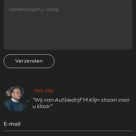
Metallic lak
Ruitensproeiers verwarmbaar
Verwarmde voorruit
VEILIGHEID
Accident Avoidance System
Verzenden
Airbag(s) hoofd voor
Airbag(s) side voor
Airbag bestuurder
-Milo Klijn
Airbag passagier
“Wij van Autbedrijf M.Klijn staan voor
Anti Blokkeer Systeem (ABS)
u klaar”
Cruise control
Cruise control adaptief
E-mail
Cruise control adaptief met Stop&Go