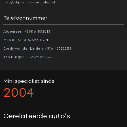
Electronic Brake Distribution (EBD)
info@klijn-mini-specialist.nl
Electronic Stability Program (ESP)
Telefoonnummer
Hill hold-functie
Parkeer-assistent
Algemeen:
+31416-532613
Parkeersensor achter
Milo Klijn:
+316-52601791
Regensensor
Jordy van der Linden:
+316-46722253
Startblokkering
Ton Burgel:
+316-22723227
Stuurhulp
Verkeersbord detectie
Vermoeidheids herkenning
Mini specialist sinds
2004
OVERIG
1e eigenaar
Gerelateerde auto’s
5 persoons