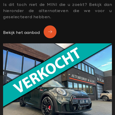
19" velgen
Is dit toch niet de MINI die u zoekt? Bekijk dan
Achteruitrijcamera
hieronder de alternatieven die we voor u
actieve voetgangersbeveiliging
geselecteerd hebben.
active cruise control
Adaptive cruise control
Bekijk het aanbod
Afwijkende dakkleur
APK
apple carplay
automatisch dimmende binnenspiegel
black pack
Climate control
comfortstoelen
dealer onderhouden
donker dakhemel
Elektrische stoelen met memory