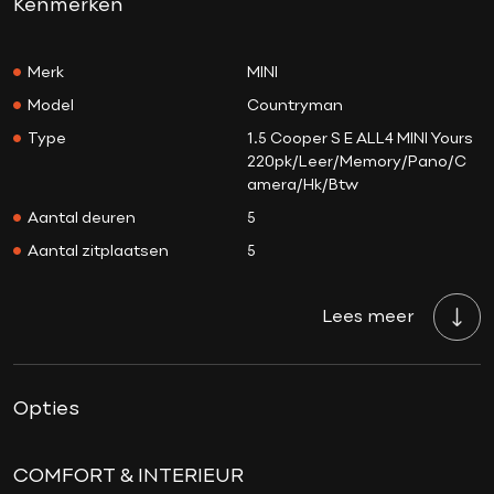
Kenmerken
Merk
MINI
Model
Countryman
Type
1.5 Cooper S E ALL4 MINI Yours
220pk/Leer/Memory/Pano/C
amera/Hk/Btw
Aantal deuren
5
Aantal zitplaatsen
5
Aantal sleutels
2
Lees meer
Transmissie
Automaat
Tellerstand
49.974 KM
Aantal versnellingen
6
Opties
Bouwjaar
18-12-2022
Brandstof
Hybride
COMFORT & INTERIEUR
Prijs
€ 35.950,-