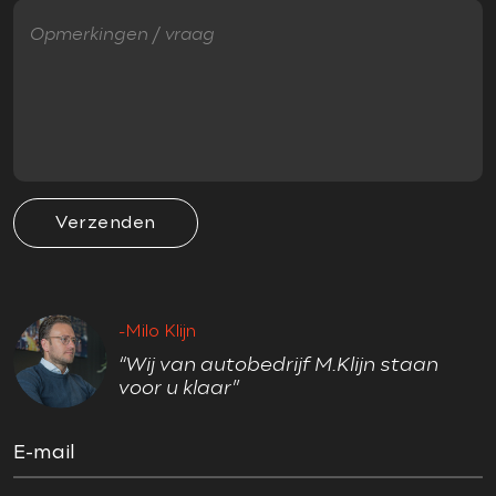
VEILIGHEID
Accident Avoidance System
Airbag(s) side voor
Airbag bestuurder
Airbag passagier
Verzenden
Anti Blokkeer Systeem (ABS)
Cruise control adaptief
Electronic Brake Distribution (EBD)
-Milo Klijn
Electronic Stability Program (ESP)
“Wij van autobedrijf M.Klijn staan
Hill hold-functie
voor u klaar”
Regensensor
Startblokkering
E-mail
Stuurhulp