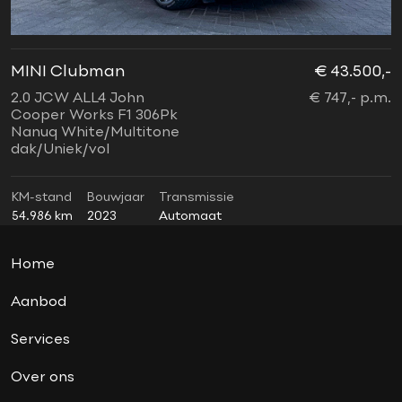
parkassist
parkeersensoren voor en achter
soundsystem
MINI Clubman
€ 43.500,-
M
sport button
2.0 JCW ALL4 John
€ 747,- p.m.
1
Sportstoelen
Cooper Works F1 306Pk
L
Nanuq White/Multitone
G
stuurwielverwarming
dak/Uniek/vol
Union Jack achterlichten
Virtual cockpit
KM-stand
Bouwjaar
Transmissie
K
54.986 km
2023
Automaat
2
wired pakket
Xenon
Home
Aanbod
Services
Over ons