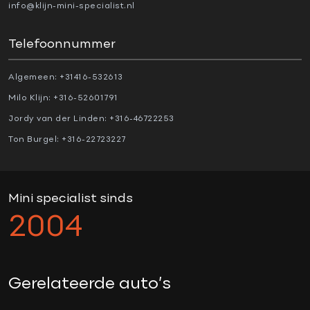
Verkeersbord detectie
info@klijn-mini-specialist.nl
OVERIG
Telefoonnummer
Algemeen:
+31416-532613
1e eigenaar
Milo Klijn:
+316-52601791
18" Jcw velgen
Jordy van der Linden:
+316-46722253
Achteruitrijcamera
Ton Burgel:
+316-22723227
actieve voetgangersbeveiliging
active cruise control
Adaptive cruise control
Mini specialist sinds
Aerosportpakket
2004
apple carplay
black pack
cabriokap elektrisch
Gerelateerde auto’s
comfortstoelen