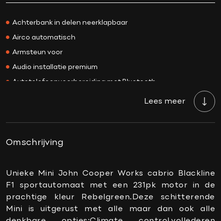
Prijs
€ 44.500,-
Kleur
Rebelgreen
Achterbank in delen neerklapbaar
Interieurkleur
Zwart
Airco automatisch
Acceleratie 0-100
6.5 sec.
Armsteun voor
Bekleding
Leder
Audio installatie premium
BTW/Marge
Marge
Autotelefoonvoorbereiding met Bluetooth
Aantal cilinders
4
Bandenspanningscontrolesysteem
Lees meer
Cilinderinhoud
1998 CC
Bestuurdersstoel in hoogte verstelbaar
Vermogen
231 PK
Binnenspiegel automatisch dimmend
Topsnelheid
241 km/h
Boordcomputer
Omschrijving
Carrosserie
Cabriolet
Connected services
Gewicht
1350 KG
DAB-ontvanger
Unieke Mini John Cooper Works cabrio Blackline
Onderhoudsboekje
Ja, dealeronderhouden
F1 sportautomaat met een 231pk motor in de
Elektrische ramen voor
aanwezig?
prachtige kleur Rebelgreen.Deze schitterende
Keyless start
Mini is uitgerust met alle maar dan ook alle
Gemiddeld verbruik
7.2 L/100KM
Lederen stuurwiel