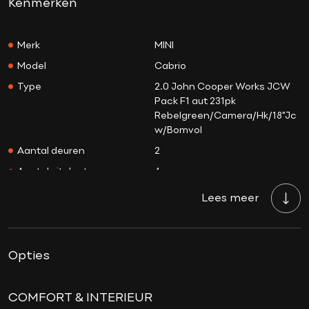
Kenmerken
Merk
MINI
Model
Cabrio
Type
2.0 John Cooper Works JCW
Pack F1 aut 231pk
Rebelgreen/Camera/Hk/18"Jc
w/Bomvol
Aantal deuren
2
Aantal zitplaatsen
4
Aantal sleutels
2
Lees meer
Transmissie
Automaat
Tellerstand
32.811 KM
Opties
Aantal versnellingen
8
Bouwjaar
02-02-2024
Brandstof
Benzine
COMFORT & INTERIEUR