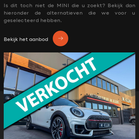
dealer onderhouden
Is dit toch niet de MINI die u zoekt? Bekijk dan
donker dakhemel
hieronder de alternatieven die we voor u
Dtc
geselecteerd hebben.
financiering mogelijk
garantie
Bekijk het aanbod
Harman Kardon soundsystem
Head-up display
Jcw interieur
Jcw sportpakket
keyless go
Lederen bekleding
ledverlichting
lichtpakket
Navigatie
nieuwstaat