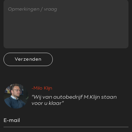
Ruitensproeiers verwarmbaar
VEILIGHEID
Accident Avoidance System
Achteropkomend verkeer waarschuwing
Achteruitrij assistent
Verzenden
Adaptief Demping Systeem (ADS)
Airbag(s) hoofd
Airbag(s) hoofd achter
-Milo Klijn
Airbag(s) hoofd voor
“Wij van autobedrijf M.Klijn staan
Airbag(s) side achter
voor u klaar”
Airbag(s) side voor
Airbag bestuurder
E-mail
Airbag passagier