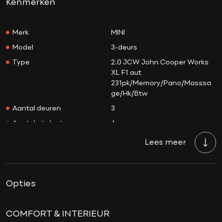
Kenmerken
Merk
MINI
Model
3-deurs
Type
2.0 JCW John Cooper Works
XL F1 aut
231pk/Memory/Pano/Masssa
ge/Hk/Btw
Aantal deuren
3
Aantal zitplaatsen
4
Aantal sleutels
2
Lees meer
Transmissie
Automaat
Tellerstand
31.878 KM
Opties
Aantal versnellingen
7
Bouwjaar
18-06-2025
Brandstof
Benzine
COMFORT & INTERIEUR