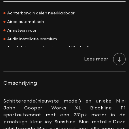
Prijs
€ 45.500,-
Kleur
Icy Sunshine Blue
Achterbank in delen neerklapbaar
Interieurkleur
Zwart
Airco automatisch
Acceleratie 0-100
6.1 sec.
Armsteun voor
Bekleding
Leder
Audio installatie premium
BTW/Marge
BTW
Autotelefoonvoorbereiding met Bluetooth
Aantal cilinders
4
Bandenspanningscontrolesysteem
Lees meer
Cilinderinhoud
1998 CC
Binnenspiegel automatisch dimmend
Vermogen
231 PK
Connected services
Topsnelheid
250 km/h
DAB-ontvanger
Omschrijving
Carrosserie
Hatchback
Draadloze telefoonlader
Gewicht
1305 KG
Elektrische ramen voor
Schitterende(nieuwste model) en unieke Mini
Onderhoudsboekje
Ja, dealeronderhouden
John Cooper Works XL Blackline F1
Elektrisch verstelbare stoel(en) met geheugen
aanwezig?
sportautomaat met een 231pk motor in de
Keyless start
prachtige kleur icy Sunshine Blue metallic.Deze
Gemiddeld verbruik
6.5 L/100KM
Lendesteunen (verstelbaar)