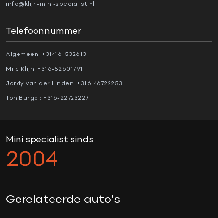
Alarm klasse 3
info@klijn-mini-specialist.nl
Anti Blokkeer Systeem (ABS)
Telefoonnummer
Automatische snelheidsbegrenzing
Bots waarschuwing systeem
Algemeen:
+31416-532613
Cruise control adaptief met Stop&Go
Milo Klijn:
+316-52601791
Dodehoek detector
Jordy van der Linden:
+316-46722253
Electronic Stability Program (ESP)
Ton Burgel:
+316-22723227
Hill hold-functie
Parkeer-assistent
Parkeersensor achter
Mini specialist sinds
Parkeersensor voor
2004
Regensensor
Rijstrooksensor met correctie
Rondomzicht camera
Gerelateerde auto’s
Stuurhulp