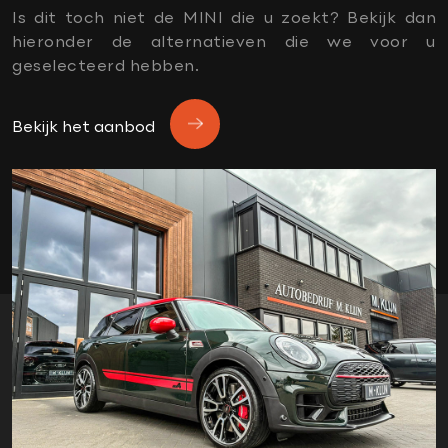
Tractie Controle Systeem (TCS)
Is dit toch niet de MINI die u zoekt? Bekijk dan
Vermoeidheids herkenning
hieronder de alternatieven die we voor u
geselecteerd hebben.
Vervolgbotsing preventie
OVERIG
Bekijk het aanbod
1e eigenaar
Aanhanger-assistent
Aerosportpakket
Afwijkende dakkleur
apple carplay
black pack
dealer onderhouden
donker dakhemel
Dtc