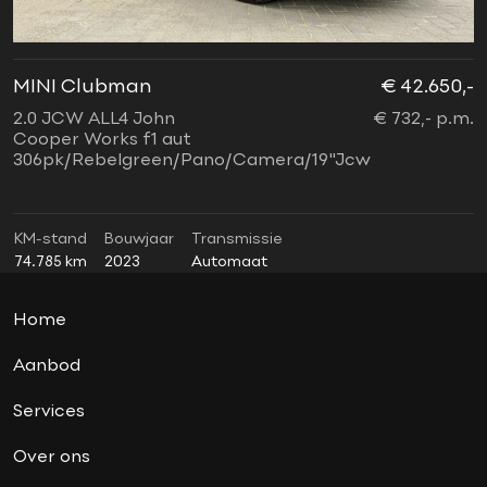
financiering mogelijk
garantie
Harman Kardon soundsystem
MINI Clubman
€ 42.650,-
M
Head-up display
2.0 JCW ALL4 John
€ 732,- p.m.
2
Jcw interieur
Cooper Works f1 aut
W
306pk/Rebelgreen/Pano/Camera/19"Jcw
2
Jcw sportpakket
Lederen bekleding
lendesteun elektrisch
KM-stand
Bouwjaar
Transmissie
K
74.785 km
2023
Automaat
3
lichtpakket
Massage stoelen
Home
nieuwstaat
panoramadak
Aanbod
soundsystem
Services
sport button
Over ons
Sportstoelen