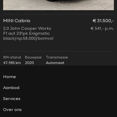
MINI Cabrio
€ 31.500,-
M
2.0 John Cooper Works
€ 541,- p.m.
C
F1 aut 231pk Enigmatic
a
black/np:58.000/bomvol
l
KM-stand
Bouwjaar
Transmissie
K
47.985 km
2020
Automaat
3
Home
Aanbod
Services
Over ons