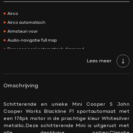
Prijs
€ 29.950,-
Kleur
Whitesilver
Airco
Interieurkleur
Donkergrijs
Airco automatisch
Acceleratie 0-100
6.6 sec.
Armsteun voor
Bekleding
Half leder / alcantara
Audio-navigatie full map
BTW/Marge
Marge
Binnenspiegel automatisch dimmend
Aantal cilinders
4
Elektrische ramen
Lees meer
Cilinderinhoud
1998 CC
Elektronische climate control
Vermogen
178 PK
Hoofdsteunen achter
Topsnelheid
235 km/h
Hoofdsteunen voor
Omschrijving
Carrosserie
Hatchback
Lederen bekleding
Gewicht
1200 KG
Lederen stuurwiel
Schitterende en unieke Mini Cooper S John
Onderhoudsboekje
Ja, dealeronderhouden
Cooper Works Blackline F1 sportautomaat met
Multimedia-voorbereiding
aanwezig?
een 178pk motor in de prachtige kleur Whitesilver
Navigatiesysteem
metallic.Deze schitterende Mini is uitgerust met
Gemiddeld verbruik
6.1 L/100KM
Sportstoelen