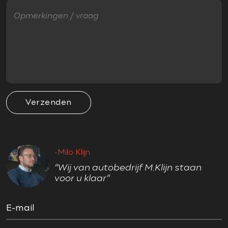
Startblokkering
OVERIG
1e eigenaar
17" Jcw velgen
Achteruitrijcamera
Verzenden
actieve voetgangersbeveiliging
Aerosportpakket
alcantara bekleding
-Milo Klijn
alle boekjes+originele sleutels aanwezig
“Wij van autobedrijf M.Klijn staan
apple carplay
voor u klaar”
black pack
Climate control
E-mail
dab tuner