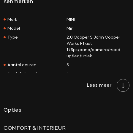
Kenmerken
Merk
MINI
Model
Mini
Type
2.0 Cooper S John Cooper
Works F1 aut
178pk/pano/camera/head
up/led/uniek
Aantal deuren
3
Aantal zitplaatsen
4
Aantal sleutels
2
Lees meer
Transmissie
Automaat
Tellerstand
64.543 KM
Opties
Aantal versnellingen
7
Bouwjaar
05-02-2022
Brandstof
Benzine
COMFORT & INTERIEUR