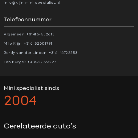
dealer onderhouden
info@klijn-mini-specialist.nl
donker dakhemel
Dtc
Telefoonnummer
Head up display
Algemeen:
+31416-532613
Jcw interieur
Milo Klijn:
+316-52601791
Jcw sportpakket
Jordy van der Linden:
+316-46722253
keyless go
Ton Burgel:
+316-22723227
ledverlichting
lichtpakket
Mini connected
Mini specialist sinds
Mini soundsystem
2004
multifunctioneel stuur
Navigatie
nieuwstaat
Gerelateerde auto’s
panoramadak