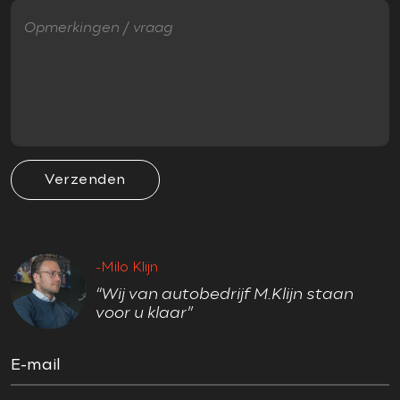
Startblokkering
Tractie Controle Systeem (TCS)
OVERIG
1e eigenaar
5 persoons
Verzenden
18" Jcw velgen
Achteruitrijcamera
actieve voetgangersbeveiliging
-Milo Klijn
Aerosportpakket
“Wij van autobedrijf M.Klijn staan
APK
voor u klaar”
apple carplay
black pack
E-mail
dealer onderhouden