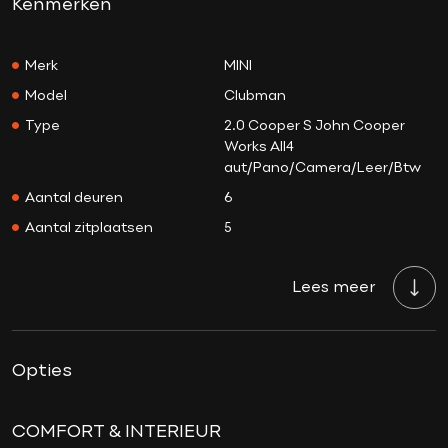
Kenmerken
Merk
MINI
Model
Clubman
Type
2.0 Cooper S John Cooper
Works All4
aut/Pano/Camera/Leer/Btw
Aantal deuren
6
Aantal zitplaatsen
5
Aantal sleutels
2
Lees meer
Transmissie
Automaat
Tellerstand
66.841 KM
Aantal versnellingen
7
Opties
Bouwjaar
15-08-2022
Brandstof
Benzine
COMFORT & INTERIEUR
Prijs
€ 31.950,-