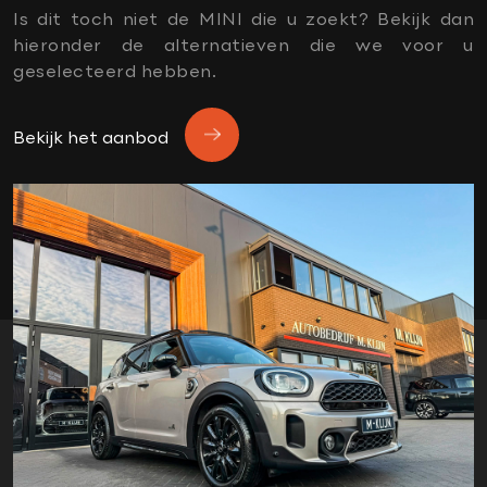
sport button
Is dit toch niet de MINI die u zoekt? Bekijk dan
Sportstoelen
hieronder de alternatieven die we voor u
Union Jack achterlichten
geselecteerd hebben.
vierwielaandrijving (4x4)
Virtual cockpit
Bekijk het aanbod
wired pakket
Xenon