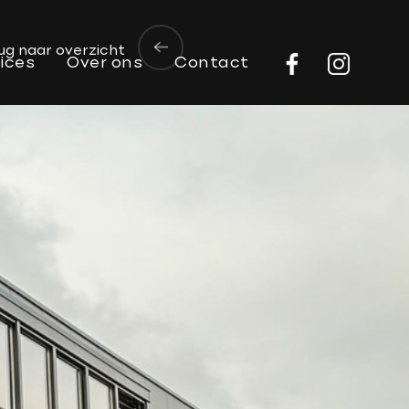
ug naar overzicht
ices
Over ons
Contact