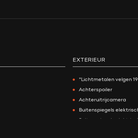
APK
Onderhoudsboekje aan
Gemiddeld verbruik
Wegenbelasting min
Vermogen
EXTERIEUR
en
"Lichtmetalen velgen 19
s
Achterspoiler
Achteruitrijcamera
/ alcantara
Buitenspiegels elektrisc
Buitenspiegels elektrisc
Buitenspiegels verwar