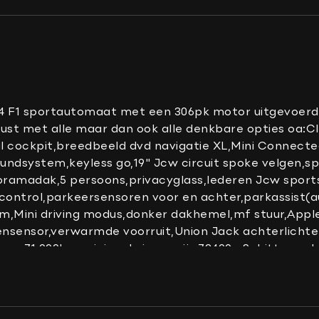
Centrale deurvergrende
Chroom delen exterieur
Dakspoiler
Dimlichten automatisc
Elektrisch glazen pano
 F1 sportautomaat met een 306pk motor uitgevoerd i
Grootlicht-assistent
erust met alle maar dan ook alle denkbare opties oa:
al cockpit,breedbeeld dvd navigatie XL,Mini Connect
Keyless entry
ndsystem,keyless go,19" Jcw circuit spoke velgen,spo
LED achterlichten
noramadak,5 persoons,privacyglass,lederen Jcw sport
LED koplampen
control,parkeersensoren voor en achter,parkassist(au
erm,Mini driving modus,donker dakhemel,mf stuur,Appl
Ruitensproeiers verwa
sensor,verwarmde voorruit,Union Jack achterlichten,
Sportonderstel
enaar,71.000km origineel,nieuwprijs 72400.-.Schitteren
Verwarmde voorruit
ehouden.