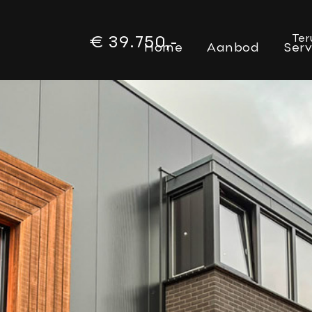
Ter
€ 39.750,-
Home
Aanbod
Serv