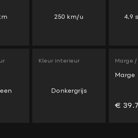
 km
250 km/u
4.9
ur
Kleur interieur
Marge 
Marge
reen
Donkergrijs
€ 39.7