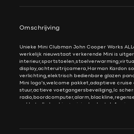
Bandenspanningscontrolesysteem
Binnenspiegel automatisch dimmend
Boordcomputer
Omschrijving
Connected services
DAB-ontvanger
Unieke Mini Clubman John Cooper Works ALL4
Draadloze telefoonlader
werkelijk nieuwstaat verkerende Mini is uitg
interieur,sportstoelen,stoelverwarming,virtu
Elektrisch verstelbare voorstoel(en)
display,achteruitrijcamera,Harman Kardon sou
Keyless start
verlichting,elektrisch bedienbare glazen pa
Lederen/alcantara bekleding
Mini logo's,welcome pakket,adaptieve cruise 
stuur,actieve voetgangersbeveiliging,lc sch
Lederen stuurwiel
radio,boordcomputer,alarm,blackline,regensen
Multimedia-voorbereiding
pakket,alle boekjes+originele sleutels,1e eig
Navigatie full map
concoursstaat voor de echte liefhebber
Pianolak interieur afwerking
Sportstuur
prijswijzigingen en spel- en zetfouten voorb