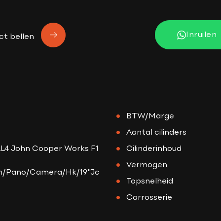
Inruilen
ct bellen
BTW/Marge
Aantal cilinders
L4 John Cooper Works F1
Cilinderinhoud
Vermogen
n/Pano/Camera/Hk/19"Jc
Topsnelheid
Carrosserie
Gewicht