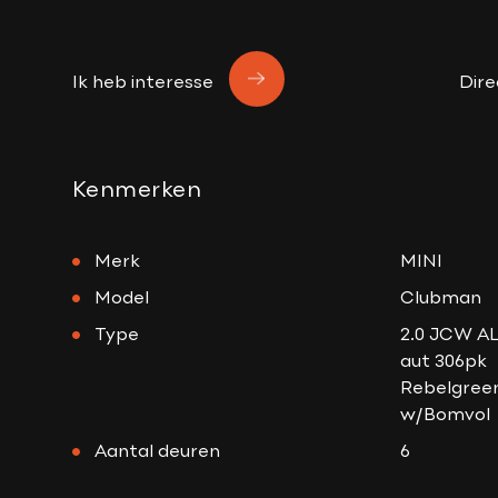
Ik heb interesse
Dire
Kenmerken
Merk
MINI
Model
Clubman
Type
2.0 JCW AL
aut 306pk
Rebelgree
w/Bomvol
Aantal deuren
6
Aantal zitplaatsen
5