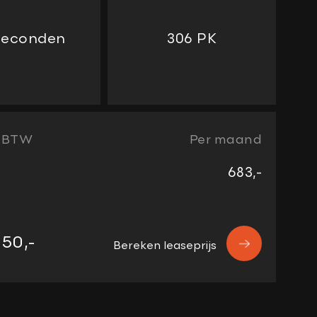
 seconden
306 PK
/ BTW
Per maand
683,-
50,-
Bereken leaseprijs