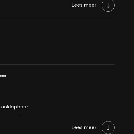
Lees meer
Bij aflevering
wezig?
Ja, dealeronderhouden
7.8 L/100KM
€ 253 /kwartaal
306 PK
"""
h inklapbaar
h verstelbaar
mbaar
Lees meer