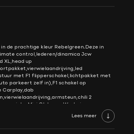
ling met afstandsbediening
h
rama-dak
n de prachtige kleur Rebelgreen.Deze in
Climate control,lederen/dinamica Jcw
ed XL,head up
rtpakket,vierwielaandrijving,led
stuur met F1 flipperschakel,lichtpakket met
to parkeert zelf in),F1 schakel op
e Carplay,dab
rmbaar
vierwielaandrijving,armsteun,chili 2
de en unieke Mini Clubman Works in
Lees meer