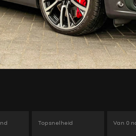
and
Topsnelheid
Van 0 na