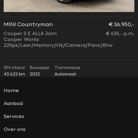
Union Jack achterlichten
Union Jack cabriokap
Virtual cockpit
MINI Countryman
€ 36.950,-
M
wired pakket
Cooper S E ALL4 John
€ 635,- p.m.
2
Xenon
Cooper Works
C
220pk/Leer/Memory/Hk/Camera/Pano/Btw
N
d
KM-stand
Bouwjaar
Transmissie
K
43.622 km
2022
Automaat
5
Home
Aanbod
Services
Over ons