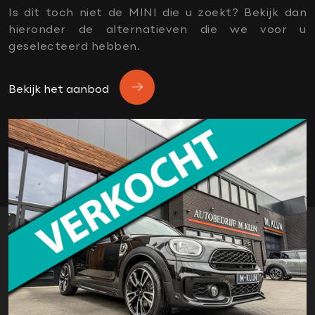
Dtc
Is dit toch niet de MINI die u zoekt? Bekijk dan
financiering mogelijk
hieronder de alternatieven die we voor u
garantie
geselecteerd hebben.
Head-up display
Head up display
Bekijk het aanbod
Jcw interieur
Jcw sportpakket
Lederen bekleding
ledverlichting
lichtpakket
Mini soundsystem
nieuwstaat
Parkeersensoren
sport button
Sportstoelen