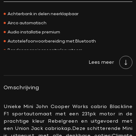
Kleur
Rebelgreen
Achterbank in delen neerklapbaar
Interieurkleur
Zwart
Airco automatisch
Acceleratie 0-100
6.5 sec.
Audio installatie premium
Bekleding
Leder
Autotelefoonvoorbereiding met Bluetooth
BTW/Marge
BTW
Bandenspanningscontrolesysteem
Aantal cilinders
4
Bestuurdersstoel in hoogte verstelbaar
Cilinderinhoud
1998 CC
Lees meer
Binnenspiegel automatisch dimmend
Vermogen
231 PK
Boordcomputer
Topsnelheid
241 km/h
Connected services
Omschrijving
Carrosserie
Cabriolet
DAB-ontvanger
Gewicht
1350 KG
Elektrische ramen voor
Unieke Mini John Cooper Works cabrio Blackline
APK
Bij aflevering
F1 sportautomaat met een 231pk motor in de
Keyless start
Onderhoudsboekje
Ja, dealeronderhouden
prachtige kleur Rebelgreen en uitgevoerd met
aanwezig?
Lederen stuurwiel
een Union Jack cabriokap.Deze schitterende Mini
Gemiddeld verbruik
7.2 L/100KM
Multimedia-voorbereiding