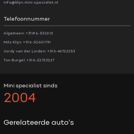
info@klijn-mini-specialist.nl
1e eigenaar
17" Jcw velgen
Telefoonnummer
Achteruitrijcamera
Algemeen:
+31416-532613
actieve voetgangersbeveiliging
Milo Klijn:
+316-52601791
active cruise control
Jordy van der Linden:
+316-46722253
Adaptive cruise control
Ton Burgel:
+316-22723227
Aerosportpakket
APK
apple carplay
Mini specialist sinds
black pack
2004
cabriokap elektrisch
Climate control
comfortstoelen
Gerelateerde auto’s
dealer onderhouden