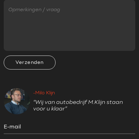
Accident Avoidance System
Airbag(s) side voor
Airbag bestuurder
Airbag passagier
Anti Blokkeer Systeem (ABS)
Cruise control adaptief
Electronic Brake Distribution (EBD)
Verzenden
Electronic Stability Program (ESP)
Hill hold-functie
Regensensor
-Milo Klijn
Startblokkering
“Wij van autobedrijf M.Klijn staan
Stuurhulp
voor u klaar”
Verkeersbord detectie
E-mail
OVERIG