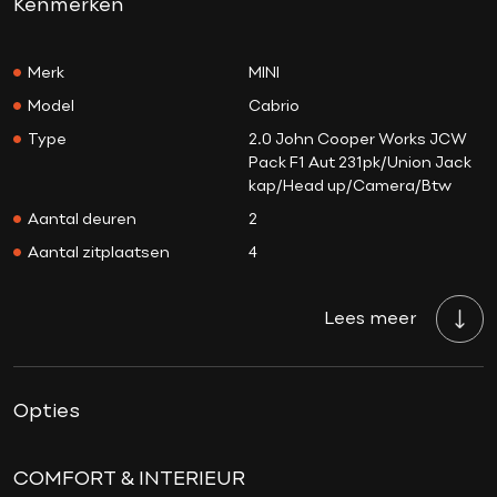
Kenmerken
Merk
MINI
Model
Cabrio
Type
2.0 John Cooper Works JCW
Pack F1 Aut 231pk/Union Jack
kap/Head up/Camera/Btw
Aantal deuren
2
Aantal zitplaatsen
4
Aantal sleutels
2
Lees meer
Transmissie
Automaat
Tellerstand
37.983 KM
Aantal versnellingen
8
Opties
Bouwjaar
09-09-2022
Brandstof
Benzine
COMFORT & INTERIEUR
Prijs
€ 38.500,-