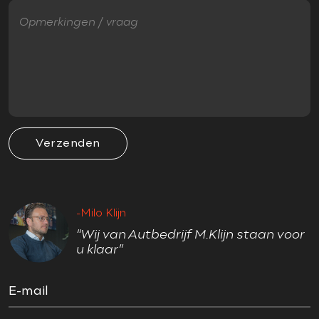
Sportonderstel
Verwarmde voorruit
VEILIGHEID
Airbag(s) hoofd voor
Airbag(s) side voor
Verzenden
Airbag bestuurder
Airbag passagier
Anti Blokkeer Systeem (ABS)
-Milo Klijn
Cruise control
“Wij van Autbedrijf M.Klijn staan voor
Cruise control adaptief met Stop&Go
u klaar”
Electronic Brake Distribution (EBD)
Electronic Stability Program (ESP)
E-mail
Hill hold-functie