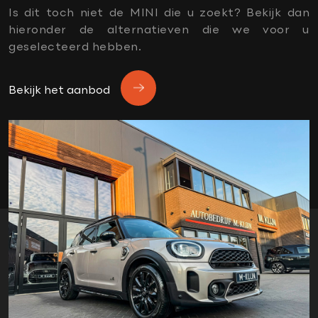
APK
Is dit toch niet de MINI die u zoekt? Bekijk dan
apple carplay
hieronder de alternatieven die we voor u
black pack
geselecteerd hebben.
comfortstoelen
dealer onderhouden
Bekijk het aanbod
donker dakhemel
Elektrische stoelen met memory
financiering mogelijk
Harman Kardon soundsystem
Head-up display
Jcw interieur
Jcw sportpakket
Lederen bekleding
ledverlichting
lendesteun elektrisch