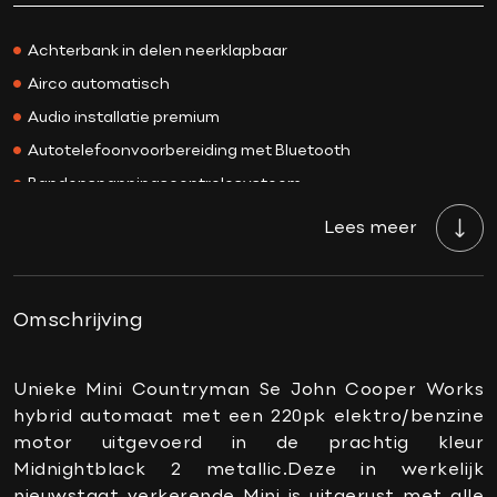
Prijs
€ 36.900,-
Kleur
Midnightblack 2
Achterbank in delen neerklapbaar
Interieurkleur
Zwart
Airco automatisch
Acceleratie 0-100
6.8 sec.
Audio installatie premium
Bekleding
Leder
Autotelefoonvoorbereiding met Bluetooth
BTW/Marge
BTW
Bandenspanningscontrolesysteem
Aantal cilinders
3
Binnenspiegel automatisch dimmend
Lees meer
Cilinderinhoud
1499 CC
Boordcomputer
Vermogen
220 PK
Connected services
Topsnelheid
196 km/h
DAB-ontvanger
Omschrijving
Carrosserie
SUV
Draadloze telefoonlader
Gewicht
1690 KG
Elektrisch verstelbare stoel(en) met geheugen
Unieke Mini Countryman Se John Cooper Works
Onderhoudsboekje
Ja, dealeronderhouden
hybrid automaat met een 220pk elektro/benzine
Keyless start
aanwezig?
motor uitgevoerd in de prachtig kleur
Lederen bekleding
Midnightblack 2 metallic.Deze in werkelijk
Gemiddeld verbruik
1.7 L/100KM
Lederen stuurwiel