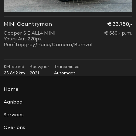
lichtpakket
Navigatie
nieuwstaat
MINI Countryman
€ 33.750,-
M
Oplaadmogelijkheid
Cooper S E ALL4 MINI
€ 580,- p.m.
2
panoramadak
Yours Aut 220pk
J
Rooftopgrey/Pano/Camera/Bomvol
R
parkassist
parkeersensoren voor en achter
soundsystem
KM-stand
Bouwjaar
Transmissie
K
35.662 km
2021
Automaat
3
Union Jack achterlichten
vierwielaandrijving (4x4)
Home
Virtual cockpit
wired pakket
Aanbod
Xenon
Services
Over ons