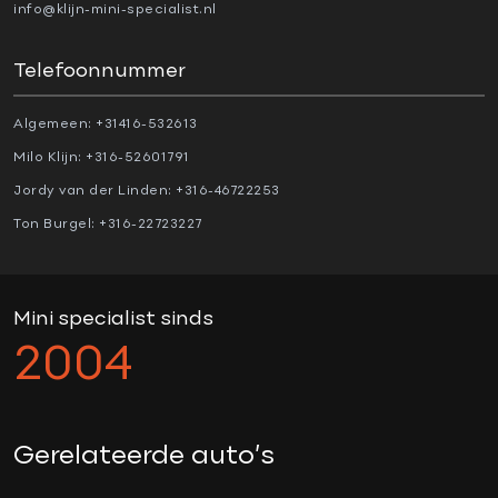
Regensensor
info@klijn-mini-specialist.nl
Startblokkering
Telefoonnummer
Stuurhulp
Vermoeidheids herkenning
Algemeen:
+31416-532613
Milo Klijn:
+316-52601791
OVERIG
Jordy van der Linden:
+316-46722253
Ton Burgel:
+316-22723227
1e eigenaar
5 persoons
19” Jcw velgen
Mini specialist sinds
actieve voetgangersbeveiliging
2004
active cruise control
Adaptive cruise control
Aerosportpakket
Gerelateerde auto’s
Afwijkende dakkleur