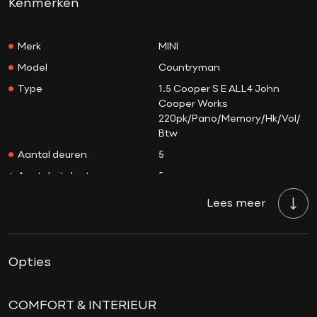
Kenmerken
Merk
MINI
Model
Countryman
Type
1.5 Cooper S E ALL4 John
Cooper Works
220pk/Pano/Memory/Hk/Vol/
Btw
Aantal deuren
5
Aantal zitplaatsen
5
Aantal sleutels
2
Lees meer
Transmissie
Automaat
Tellerstand
47.411 KM
Opties
Aantal versnellingen
6
Bouwjaar
18-09-2022
Brandstof
Hybride
COMFORT & INTERIEUR