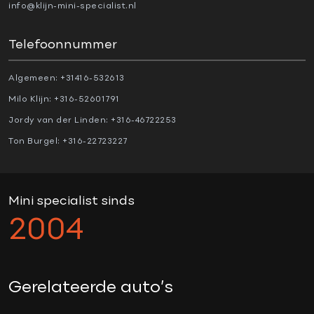
Airbag(s) hoofd achter
info@klijn-mini-specialist.nl
Airbag(s) hoofd voor
Telefoonnummer
Airbag(s) side achter
Airbag(s) side voor
Algemeen:
+31416-532613
Airbag bestuurder
Milo Klijn:
+316-52601791
Airbag passagier
Jordy van der Linden:
+316-46722253
Alarm klasse 3
Ton Burgel:
+316-22723227
Anti Blokkeer Systeem (ABS)
Automatische snelheidsbegrenzing
Bots waarschuwing systeem
Mini specialist sinds
Cruise control adaptief met Stop&Go
2004
Dodehoekdetectie met correctie
Electronic Stability Program (ESP)
Hill hold-functie
Gerelateerde auto’s
Parkeer-assistent