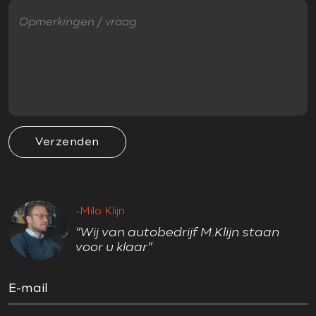
Elektrisch bedienbare achterklep met sensorsturing
Elektrisch glazen panorama-dak
Grootlicht-assistent
Keyless entry
LED achterlichten
Ruitensproeiers verwarmbaar
Trekhaak elektrisch uitklapbaar
Verzenden
VEILIGHEID
-Milo Klijn
Accident Avoidance System
“Wij van autobedrijf M.Klijn staan
Achteropkomend verkeer waarschuwing
voor u klaar”
Achteruitrij assistent
Adaptief Demping Systeem (ADS)
E-mail
Airbag(s) hoofd