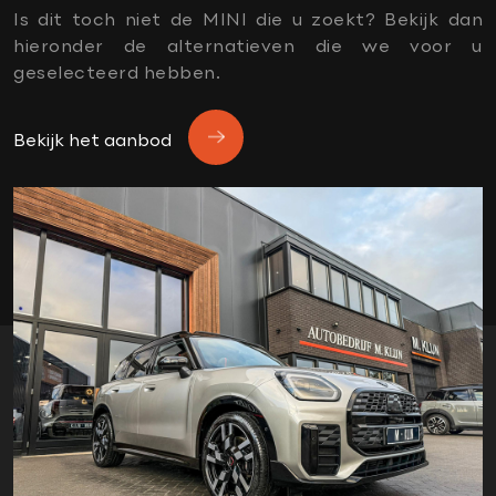
Parkeersensor achter
Is dit toch niet de MINI die u zoekt? Bekijk dan
Parkeersensor voor
hieronder de alternatieven die we voor u
geselecteerd hebben.
Regensensor
Rijstrooksensor met correctie
Bekijk het aanbod
Rondomzicht camera
Stuurhulp
Tractie Controle Systeem (TCS)
Vermoeidheids herkenning
Vervolgbotsing preventie
Zelfstandige rijstrookwissel
OVERIG
1e eigenaar
5 persoons