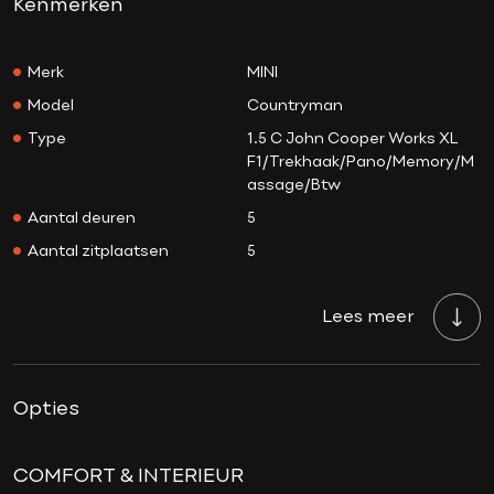
Kenmerken
Merk
MINI
Model
Countryman
Type
1.5 C John Cooper Works XL
F1/Trekhaak/Pano/Memory/M
assage/Btw
Aantal deuren
5
Aantal zitplaatsen
5
Aantal sleutels
2
Lees meer
Transmissie
Automaat
Tellerstand
25.987 KM
Aantal versnellingen
7
Opties
Bouwjaar
15-07-2025
Brandstof
Benzine
COMFORT & INTERIEUR
Prijs
€ 47.950,-