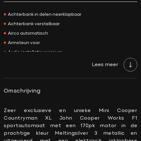
Kleur
Meltingsilver 3
Achterbank in delen neerklapbaar
Interieurkleur
Zwart
Achterbank verstelbaar
Acceleratie 0-100
8.3 sec.
Airco automatisch
Bekleding
Leder
Armsteun voor
BTW/Marge
BTW
Audio installatie premium
Aantal cilinders
3
Autotelefoonvoorbereiding met Bluetooth
Cilinderinhoud
1499 CC
Lees meer
Bagage-scheidingsnet
Vermogen
170 PK
Bandenspanningscontrolesysteem
Topsnelheid
212 km/h
Binnenspiegel automatisch dimmend
Omschrijving
Carrosserie
SUV
Connected services
Gewicht
1520 KG
DAB-ontvanger
Zeer exclusieve en unieke Mini Cooper
APK
Bij aflevering
Countryman XL John Cooper Works F1
Draadloze telefoonlader
Onderhoudsboekje
Ja, dealeronderhouden
sportautomaat met een 170pk motor in de
aanwezig?
Elektrische ramen achter
prachtige kleur Meltingsilver 3 metallic en
Gemiddeld verbruik
5.9 L/100KM
Elektrische ramen voor