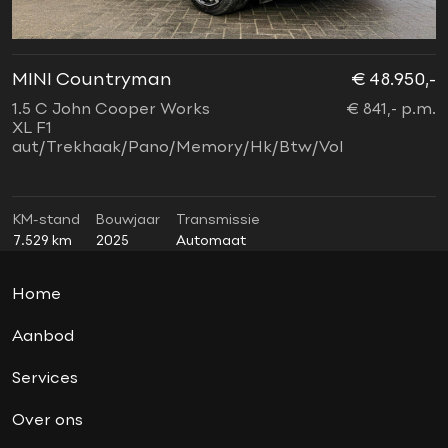
Aanhanger-assistent
Aerosportpakket
apple carplay
MINI Countryman
€ 48.950,-
M
black pack
1.5 C John Cooper Works
€ 841,- p.m.
2
dealer onderhouden
XL F1
W
aut/Trekhaak/Pano/Memory/Hk/Btw/Vol
2
elektrisch inklapbare trekhaak
financiering mogelijk
Harman Kardon soundsystem
KM-stand
Bouwjaar
Transmissie
K
7.529 km
2025
Automaat
3
Head-up display
Lederen bekleding
Home
lichtpakket
Massage stoelen
Aanbod
panoramadak
Services
Trekhaak
Over ons
Union Jack achterlichten