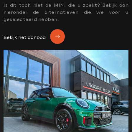
Afwijkende dakkleur
Is dit toch niet de MINI die u zoekt? Bekijk dan
Alarm
hieronder de alternatieven die we voor u
apple carplay
geselecteerd hebben.
black pack
comfortstoelen
Bekijk het aanbod
dealer onderhouden
donker dakhemel
Dtc
financiering mogelijk
garantie
Harman Kardon soundsystem
Head-up display
Jcw interieur
Jcw sportpakket
keyless go