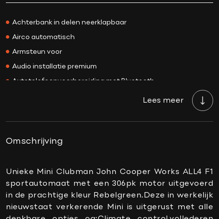
Prijs
€ 42.650,-
Kleur
Rebel green
Achterbank in delen neerklapbaar
Interieurkleur
Zwart
Airco automatisch
Acceleratie 0-100
4.9 sec.
Armsteun voor
Bekleding
Leder
Audio installatie premium
BTW/Marge
Marge
Autotelefoonvoorbereiding met Bluetooth
Aantal cilinders
4
Bandenspanningscontrolesysteem
Lees meer
Cilinderinhoud
1998 CC
Binnenspiegel automatisch dimmend
Vermogen
306 PK
Boordcomputer
Topsnelheid
250 km/h
Connected services
Omschrijving
Carrosserie
Stationwagon
DAB-ontvanger
Gewicht
1530 KG
Draadloze telefoonlader
Unieke Mini Clubman John Cooper Works ALL4 F1
Onderhoudsboekje
Ja, dealeronderhouden
sportautomaat met een 306pk motor uitgevoerd
Keyless start
aanwezig?
in de prachtige kleur Rebelgreen.Deze in werkelijk
Lederen bekleding
nieuwstaat verkerende Mini is uitgerust met alle
Gemiddeld verbruik
7.8 L/100KM
Lederen stuurwiel