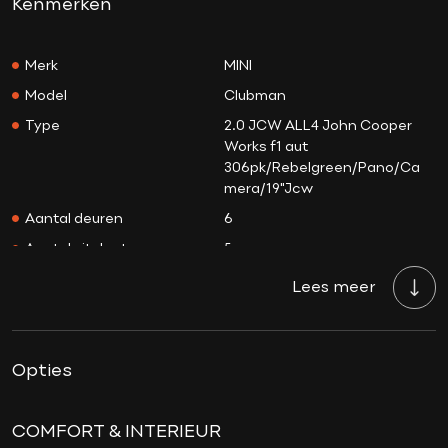
Kenmerken
Merk
MINI
Model
Clubman
Type
2.0 JCW ALL4 John Cooper
Works f1 aut
306pk/Rebelgreen/Pano/Ca
mera/19"Jcw
Aantal deuren
6
Aantal zitplaatsen
5
Aantal sleutels
2
Lees meer
Transmissie
Automaat
Tellerstand
74.785 KM
Opties
Aantal versnellingen
8
Bouwjaar
05-03-2023
Brandstof
Benzine
COMFORT & INTERIEUR