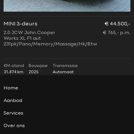
Lederen bekleding
ledverlichting
lichtpakket
MINI 3-deurs
€ 44.500,-
M
Navigatie
2.0 JCW John Cooper
€ 765,- p.m.
1
nieuwstaat
Works XL F1 aut
f
231pk/Pano/Memory/Massage/Hk/Btw
A
panoramadak
u
soundsystem
sport button
KM-stand
Bouwjaar
Transmissie
K
31.874 km
2025
Automaat
1
Sportstoelen
Union Jack achterlichten
Home
vierwielaandrijving (4x4)
Virtual cockpit
Aanbod
wired pakket
Services
Xenon
Over ons