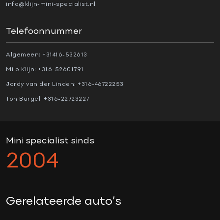
Regensensor
info@klijn-mini-specialist.nl
Stuurhulp
Telefoonnummer
Verkeersbord detectie
Vermoeidheids herkenning
Algemeen:
+31416-532613
Milo Klijn:
+316-52601791
OVERIG
Jordy van der Linden:
+316-46722253
Ton Burgel:
+316-22723227
1e eigenaar
5 persoons
19” Jcw velgen
Mini specialist sinds
Achteruitrijcamera
2004
actieve voetgangersbeveiliging
active cruise control
Adaptive cruise control
Gerelateerde auto’s
Aerosportpakket