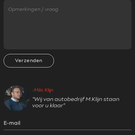
Accident Avoidance System
Airbag(s) hoofd voor
Airbag(s) side voor
Airbag bestuurder
Airbag passagier
Anti Blokkeer Systeem (ABS)
Verzenden
Cruise control adaptief
Cruise control adaptief met Stop&Go
Electronic Brake Distribution (EBD)
-Milo Klijn
Electronic Stability Program (ESP)
“Wij van autobedrijf M.Klijn staan
Hill hold-functie
voor u klaar”
Parkeer-assistent
Parkeersensor achter
E-mail
Parkeersensor voor