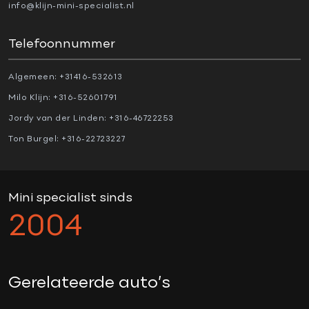
Parkeer-assistent
info@klijn-mini-specialist.nl
Regensensor
Telefoonnummer
Startblokkering
Stuurhulp
Algemeen:
+31416-532613
Vermoeidheids herkenning
Milo Klijn:
+316-52601791
Jordy van der Linden:
+316-46722253
OVERIG
Ton Burgel:
+316-22723227
1e eigenaar
5 persoons
Mini specialist sinds
18" velgen
2004
Achteruitrijcamera
actieve voetgangersbeveiliging
active cruise control
Gerelateerde auto’s
Adaptive cruise control