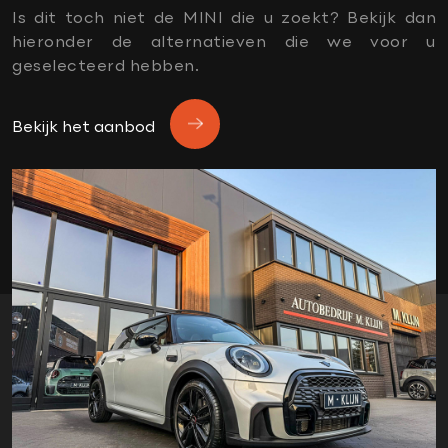
Afwijkende dakkleur
Is dit toch niet de MINI die u zoekt? Bekijk dan
APK
hieronder de alternatieven die we voor u
apple carplay
geselecteerd hebben.
black pack
Climate control
Bekijk het aanbod
dealer onderhouden
donker dakhemel
financiering mogelijk
garantie
Harman Kardon soundsystem
Head-up display
Head up display
Lederen bekleding
ledverlichting
lichtpakket