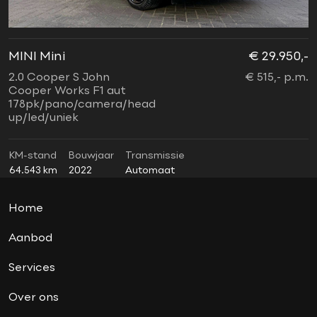
nieuwstaat
Oplaadmogelijkheid
panoramadak
MINI Mini
€ 29.950,-
M
parkeersensoren voor en achter
2.0 Cooper S John
€ 515,- p.m.
2
soundsystem
Cooper Works F1 aut
F
178pk/pano/camera/head
b
sport button
up/led/uniek
Sportstoelen
stuurwielverwarming
KM-stand
Bouwjaar
Transmissie
K
64.543 km
2022
Automaat
4
Union Jack achterlichten
vierwielaandrijving (4x4)
Home
Virtual cockpit
wired pakket
Aanbod
Xenon
Services
Over ons