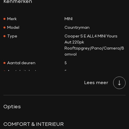
Kenmerken
Merk
MINI
Model
Countryman
Type
Cooper S E ALL4 MINI Yours
Aut 220pk
Rooftopgrey/Pano/Camera/B
omvol
Aantal deuren
5
Aantal zitplaatsen
5
Aantal sleutels
2
Lees meer
Transmissie
Automaat
Tellerstand
35.662 KM
Opties
Aantal versnellingen
6
Bouwjaar
07-07-2021
Brandstof
Hybride
COMFORT & INTERIEUR