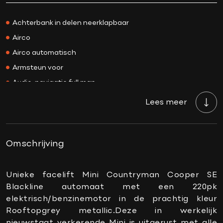
Prijs
€ 33.750,-
Kleur
Rooftop grey
Achterbank in delen neerklapbaar
Interieurkleur
Zwart
Airco
Acceleratie 0-100
6.8 sec.
Airco automatisch
Bekleding
Leder
Armsteun voor
BTW/Marge
Marge
Audio-navigatie full map
Aantal cilinders
3
Audio installatie premium
Lees meer
Cilinderinhoud
1499 CC
Autotelefoonvoorbereiding met Bluetooth
Vermogen
220 PK
Bandenspanningscontrolesysteem
Topsnelheid
196 km/h
Binnenspiegel automatisch dimmend
Omschrijving
Carrosserie
SUV
Boordcomputer
Gewicht
1690 KG
Comfortstoel(en)
Unieke facelift Mini Countryman Cooper SE
APK
Bij aflevering
Blackline automaat met een 220pk
Connected services
elektrisch/benzinemotor in de prachtig kleur
Onderhoudsboekje
Ja, dealeronderhouden
DAB-ontvanger
Rooftopgrey metallic.Deze in werkelijk
aanwezig?
Keyless start