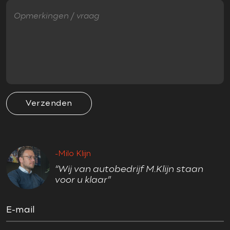
Metallic lak
Ruitensproeiers verwarmbaar
VEILIGHEID
Airbag(s) hoofd voor
Airbag(s) side voor
Verzenden
Airbag bestuurder
Airbag passagier
Anti Blokkeer Systeem (ABS)
-Milo Klijn
Cruise control
“Wij van autobedrijf M.Klijn staan
Cruise control adaptief
voor u klaar”
Electronic Brake Distribution (EBD)
Electronic Stability Program (ESP)
E-mail
Hill hold-functie