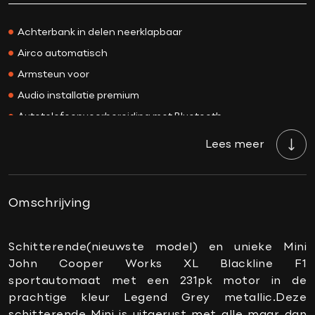
Prijs
€ 47.500,-
Kleur
Legend Grey
Achterbank in delen neerklapbaar
Interieurkleur
Zwart
Airco automatisch
Acceleratie 0-100
6.1 sec.
Armsteun voor
Bekleding
Leder
Audio installatie premium
BTW/Marge
BTW
Autotelefoonvoorbereiding met Bluetooth
Aantal cilinders
4
Bandenspanningscontrolesysteem
Lees meer
Cilinderinhoud
1998 CC
Binnenspiegel automatisch dimmend
Vermogen
231 PK
Connected services
Topsnelheid
250 km/h
DAB-ontvanger
Omschrijving
Carrosserie
Hatchback
Draadloze telefoonlader
Gewicht
1305 KG
Elektrische ramen voor
Schitterende(nieuwste model) en unieke Mini
Onderhoudsboekje
Ja, dealeronderhouden
John Cooper Works XL Blackline F1
Elektrisch verstelbare stoel(en) met geheugen
aanwezig?
sportautomaat met een 231pk motor in de
Keyless start
prachtige kleur Legend Grey metallic.Deze
Gemiddeld verbruik
6.5 L/100KM
Lendesteunen (verstelbaar)