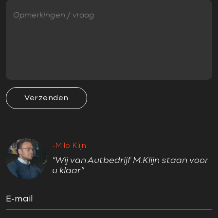
Ruitensproeiers verwarmbaar
VEILIGHEID
Accident Avoidance System
Achteropkomend verkeer waarschuwing
Achteruitrij assistent
Verzenden
Adaptief Demping Systeem (ADS)
Airbag(s) hoofd
Airbag(s) hoofd achter
-Milo Klijn
Airbag(s) hoofd voor
“Wij van Autbedrijf M.Klijn staan voor
Airbag(s) side achter
u klaar”
Airbag(s) side voor
Airbag bestuurder
E-mail
Airbag passagier