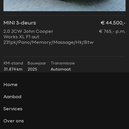
financiering mogelijk
garantie
Harman Kardon soundsystem
MINI 3-deurs
€ 44.500,-
M
Head-up display
2.0 JCW John Cooper
€ 765,- p.m.
1
Jcw interieur
Works XL F1 aut
X
231pk/Pano/Memory/Massage/Hk/Btw
a
Jcw sportpakket
Lederen bekleding
panoramadak
KM-stand
Bouwjaar
Transmissie
K
31.874 km
2025
Automaat
7
soundsystem
sport button
Home
Union Jack achterlichten
Aanbod
Services
Over ons