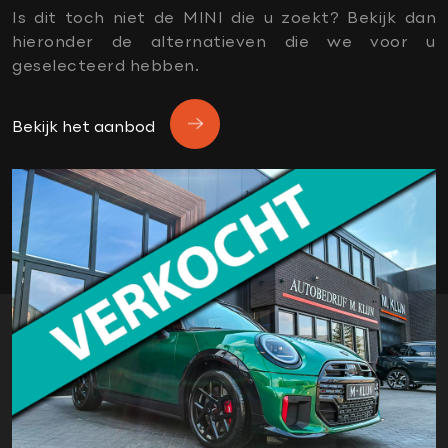
Tractie Controle Systeem (TCS)
Is dit toch niet de MINI die u zoekt? Bekijk dan
Vermoeidheids herkenning
hieronder de alternatieven die we voor u
geselecteerd hebben.
Vervolgbotsing preventie
OVERIG
Bekijk het aanbod
1e eigenaar
Aanhanger-assistent
Aerosportpakket
Afwijkende dakkleur
apple carplay
black pack
dealer onderhouden
donker dakhemel
Elektrische stoelen met memory