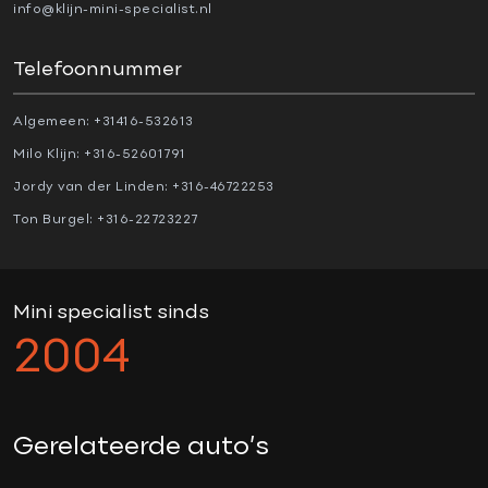
Alarm klasse 3
info@klijn-mini-specialist.nl
Anti Blokkeer Systeem (ABS)
Telefoonnummer
Automatische snelheidsbegrenzing
Bots waarschuwing systeem
Algemeen:
+31416-532613
Cruise control adaptief met Stop&Go
Milo Klijn:
+316-52601791
Dodehoek detector
Jordy van der Linden:
+316-46722253
Electronic Stability Program (ESP)
Ton Burgel:
+316-22723227
Hill hold-functie
Parkeer-assistent
Parkeersensor achter
Mini specialist sinds
Parkeersensor voor
2004
Regensensor
Rijstrooksensor met correctie
Rondomzicht camera
Gerelateerde auto’s
Stuurhulp