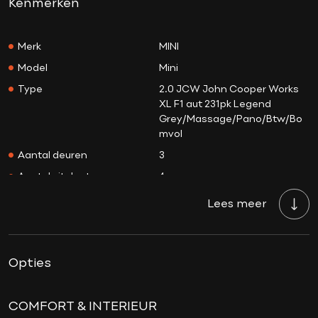
Kenmerken
Merk
MINI
Model
Mini
Type
2.0 JCW John Cooper Works
XL F1 aut 231pk Legend
Grey/Massage/Pano/Btw/Bo
mvol
Aantal deuren
3
Aantal zitplaatsen
4
Aantal sleutels
2
Lees meer
Transmissie
Automaat
Tellerstand
18.654 KM
Opties
Aantal versnellingen
7
Bouwjaar
22-05-2025
Brandstof
Benzine
COMFORT & INTERIEUR