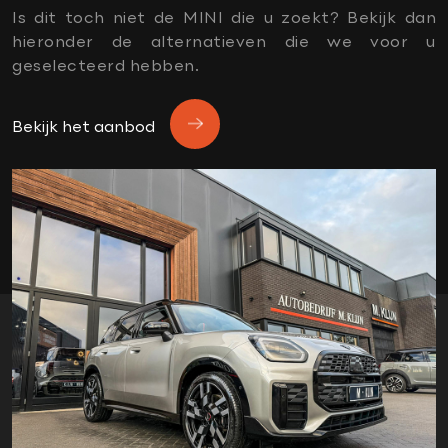
Rondomzicht camera
Is dit toch niet de MINI die u zoekt? Bekijk dan
Stuurhulp
hieronder de alternatieven die we voor u
geselecteerd hebben.
Tractie Controle Systeem (TCS)
Vermoeidheids herkenning
Bekijk het aanbod
Vervolgbotsing preventie
OVERIG
5 persoons
Aanhanger-assistent
Adaptive cruise control
Aerosportpakket
apple carplay
automatische kofferbaksluiting
black pack