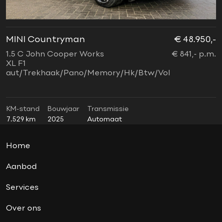
dealer onderhouden
financiering mogelijk
garantie
MINI Countryman
€ 48.950,-
M
Harman Kardon soundsystem
1.5 C John Cooper Works
€ 841,- p.m.
2
Head-up display
XL F1
C
aut/Trekhaak/Pano/Memory/Hk/Btw/Vol
3
Jcw interieur
Jcw sportpakket
Lederen bekleding
KM-stand
Bouwjaar
Transmissie
K
7.529 km
2025
Automaat
7
ledverlichting
lichtpakket
Home
nieuwstaat
panoramadak
Aanbod
soundsystem
Services
sport button
Over ons
Sportstoelen