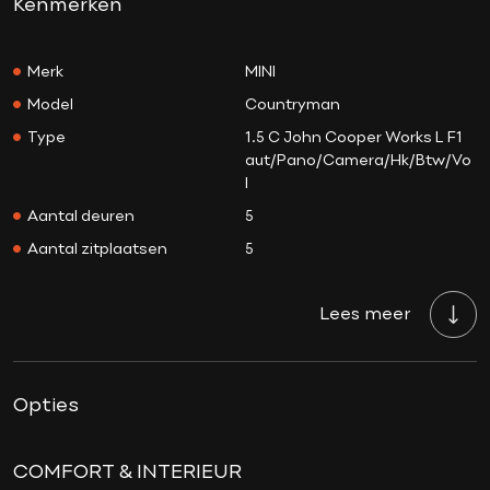
Kenmerken
Merk
MINI
Model
Countryman
Type
1.5 C John Cooper Works L F1
aut/Pano/Camera/Hk/Btw/Vo
l
Aantal deuren
5
Aantal zitplaatsen
5
Aantal sleutels
2
Lees meer
Transmissie
Automaat
Tellerstand
32.854 KM
Aantal versnellingen
7
Opties
Bouwjaar
27-04-2025
Brandstof
Benzine
COMFORT & INTERIEUR
Prijs
€ 45.950,-