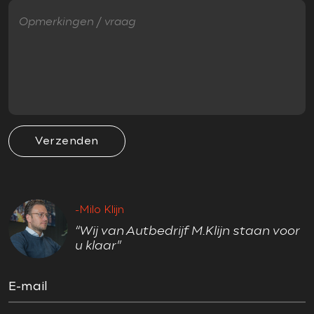
LED achterlichten
Metallic lak
Ruitensproeiers verwarmbaar
VEILIGHEID
Accident Avoidance System
Verzenden
Achteropkomend verkeer waarschuwing
Achteruitrij assistent
Adaptief Demping Systeem (ADS)
-Milo Klijn
Airbag(s) hoofd
“Wij van Autbedrijf M.Klijn staan voor
Airbag(s) hoofd achter
u klaar”
Airbag(s) hoofd voor
Airbag(s) side achter
E-mail
Airbag(s) side voor