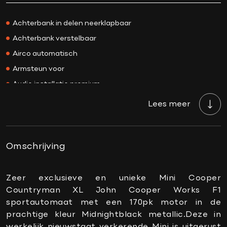
Kleur
Midnightblack
Achterbank in delen neerklapbaar
Interieurkleur
Zwart
Achterbank verstelbaar
Acceleratie 0-100
8.3 sec.
Airco automatisch
Bekleding
Leder
Armsteun voor
BTW/Marge
BTW
Audio installatie premium
Aantal cilinders
3
Autotelefoonvoorbereiding met Bluetooth
Cilinderinhoud
1499 CC
Lees meer
Bagage-scheidingsnet
Vermogen
170 PK
Bandenspanningscontrolesysteem
Topsnelheid
212 km/h
Binnenspiegel automatisch dimmend
Omschrijving
Carrosserie
SUV
Connected services
Gewicht
1520 KG
DAB-ontvanger
Zeer exclusieve en unieke Mini Cooper
Onderhoudsboekje
Ja, dealeronderhouden
aanwezig?
Countryman XL John Cooper Works F1
Draadloze telefoonlader
sportautomaat met een 170pk motor in de
Gemiddeld verbruik
5.9 L/100KM
Elektrische ramen achter
prachtige kleur Midnightblack metallic.Deze in
Wegenbelasting min
€ 253 /kwartaal
Elektrische ramen voor