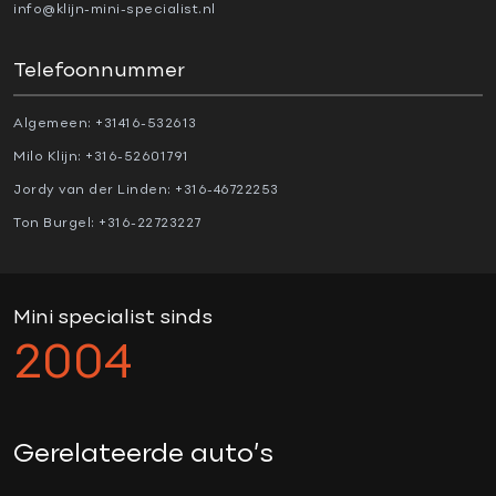
Airbag bestuurder
info@klijn-mini-specialist.nl
Airbag passagier
Telefoonnummer
Alarm klasse 3
Anti Blokkeer Systeem (ABS)
Algemeen:
+31416-532613
Automatische snelheidsbegrenzing
Milo Klijn:
+316-52601791
Bots waarschuwing systeem
Jordy van der Linden:
+316-46722253
Cruise control adaptief met Stop&Go
Ton Burgel:
+316-22723227
Dodehoek detector
Electronic Stability Program (ESP)
Hill hold-functie
Mini specialist sinds
Parkeer-assistent
2004
Parkeersensor achter
Parkeersensor voor
Regensensor
Gerelateerde auto’s
Rijstrooksensor met correctie