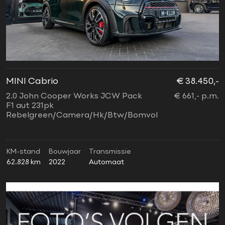
MINI Cabrio
€ 38.450,-
2.0 John Cooper Works JCW Pack
€ 661,- p.m.
F1 aut 231pk
Rebelgreen/Camera/Hk/Btw/Bomvol
KM-stand
Bouwjaar
Transmissie
62.828 km
2022
Automaat