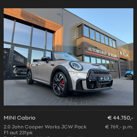
MINI Cabrio
€ 44.750,-
2.0 John Cooper Works JCW Pack
€ 769,- p.m.
F1 aut 231pk