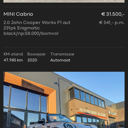
MINI Cabrio
€ 31.500,-
2.0 John Cooper Works F1 aut
€ 541,- p.m.
231pk Enigmatic
black/np:58.000/bomvol
KM-stand
Bouwjaar
Transmissie
47.985 km
2020
Automaat