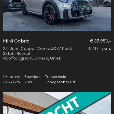
MINI Cabrio
€ 35.950,-
2.0 John Cooper Works JCW Pack
€ 617,- p.m.
231pk Manual
Rooftopgrey/Camera/Uniek
KM-stand
Bouwjaar
Transmissie
34.971 km
2021
Handgeschakeld