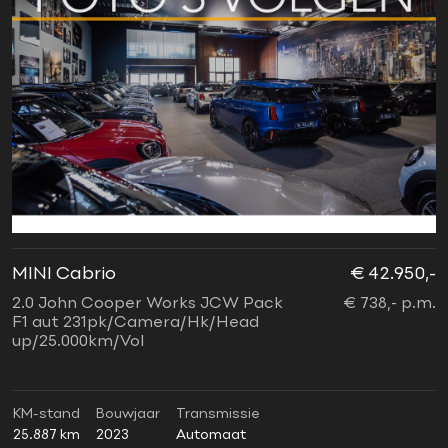
MINI Cabrio
€ 42.950,-
2.0 John Cooper Works JCW Pack
€ 738,- p.m.
F1 aut 231pk/Camera/Hk/Head
up/25.000km/Vol
KM-stand
Bouwjaar
Transmissie
25.887 km
2023
Automaat