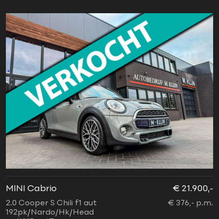
MINI Cabrio
€ 21.900,-
2.0 Cooper S Chili f1 aut
€ 376,- p.m.
192pk/Nardo/Hk/Head