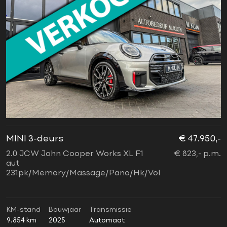
MINI 3-deurs
€ 47.950,-
2.0 JCW John Cooper Works XL F1
€ 823,- p.m.
aut
231pk/Memory/Massage/Pano/Hk/Vol
KM-stand
Bouwjaar
Transmissie
9.854 km
2025
Automaat