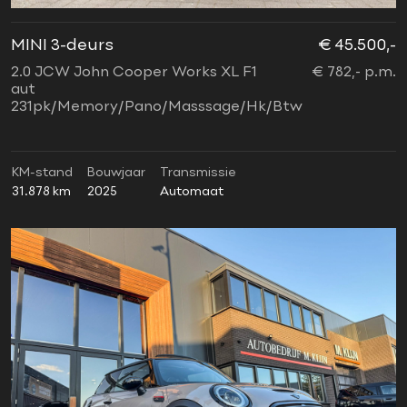
MINI 3-deurs
€ 45.500,-
2.0 JCW John Cooper Works XL F1
€ 782,- p.m.
aut
231pk/Memory/Pano/Masssage/Hk/Btw
KM-stand
Bouwjaar
Transmissie
31.878 km
2025
Automaat