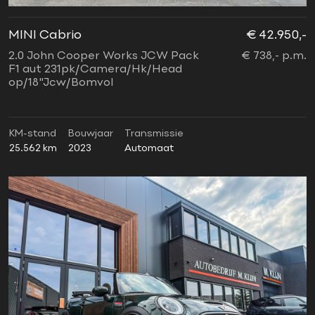
MINI Cabrio
€ 42.950,-
2.0 John Cooper Works JCW Pack
€ 738,- p.m.
F1 aut 231pk/Camera/Hk/Head
op/18"Jcw/Bomvol
KM-stand
Bouwjaar
Transmissie
25.562 km
2023
Automaat