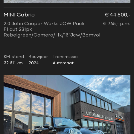
MINI Cabrio
€ 44.500,-
2.0 John Cooper Works JCW Pack
€ 765,- p.m.
F1 aut 231pk
Rebelgreen/Camera/Hk/18"Jcw/Bomvol
KM-stand
Bouwjaar
Transmissie
32.811 km
2024
Automaat