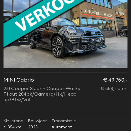
MINI Cabrio
€ 49.750,-
2.0 Cooper S John Cooper Works
€ 853,- p.m.
F1 aut 204pk/Camera/Hk/Head
up/Btw/Vol
KM-stand
Bouwjaar
Transmissie
6.354 km
2025
Automaat