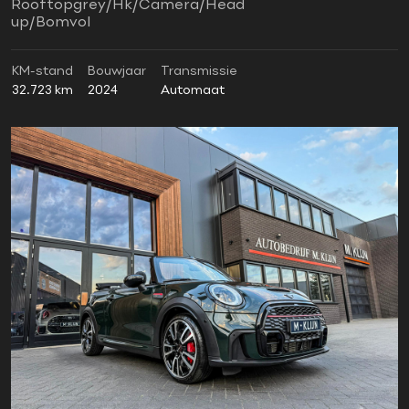
Rooftopgrey/Hk/Camera/Head
up/Bomvol
KM-stand
Bouwjaar
Transmissie
32.723 km
2024
Automaat