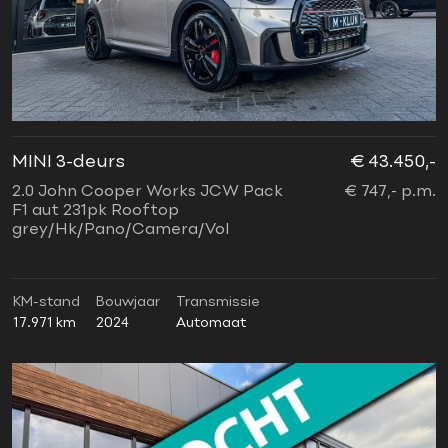
MINI 3-deurs
€ 43.450,-
2.0 John Cooper Works JCW Pack
€ 747,- p.m.
F1 aut 231pk Rooftop
grey/Hk/Pano/Camera/Vol
KM-stand
Bouwjaar
Transmissie
17.971 km
2024
Automaat