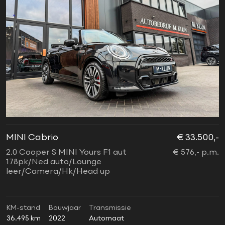
MINI Cabrio
€ 33.500,-
2.0 Cooper S MINI Yours F1 aut
€ 576,- p.m.
178pk/Ned auto/Lounge
leer/Camera/Hk/Head up
KM-stand
Bouwjaar
Transmissie
36.495 km
2022
Automaat