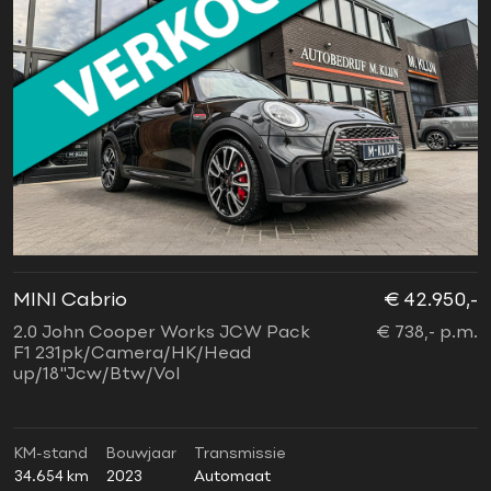
MINI Cabrio
€ 42.950,-
2.0 John Cooper Works JCW Pack
€ 738,- p.m.
F1 231pk/Camera/HK/Head
up/18"Jcw/Btw/Vol
KM-stand
Bouwjaar
Transmissie
34.654 km
2023
Automaat