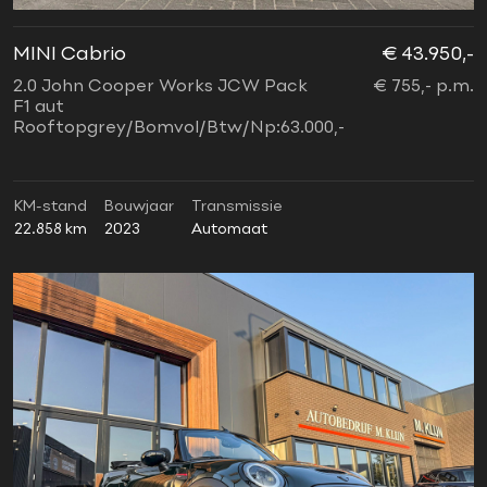
MINI Cabrio
€ 43.950,-
2.0 John Cooper Works JCW Pack
€ 755,- p.m.
F1 aut
Rooftopgrey/Bomvol/Btw/Np:63.000,-
KM-stand
Bouwjaar
Transmissie
22.858 km
2023
Automaat