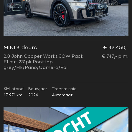
MINI 3-deurs
€ 43.450,-
2.0 John Cooper Works JCW Pack
€ 747,- p.m.
F1 aut 231pk Rooftop
grey/Hk/Pano/Camera/Vol
KM-stand
Bouwjaar
Transmissie
17.971 km
2024
Automaat