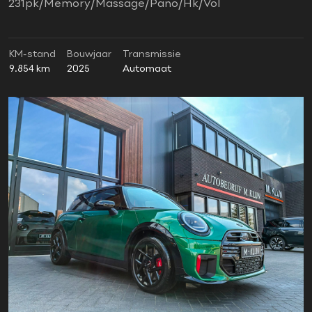
231pk/Memory/Massage/Pano/Hk/Vol
KM-stand
Bouwjaar
Transmissie
9.854 km
2025
Automaat