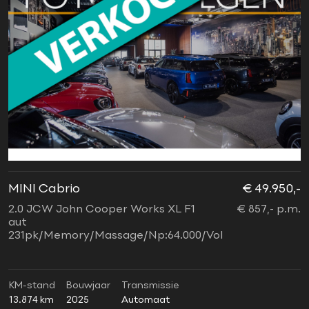
MINI Cabrio
€ 49.950,-
2.0 JCW John Cooper Works XL F1
€ 857,- p.m.
aut
231pk/Memory/Massage/Np:64.000/Vol
KM-stand
Bouwjaar
Transmissie
13.874 km
2025
Automaat