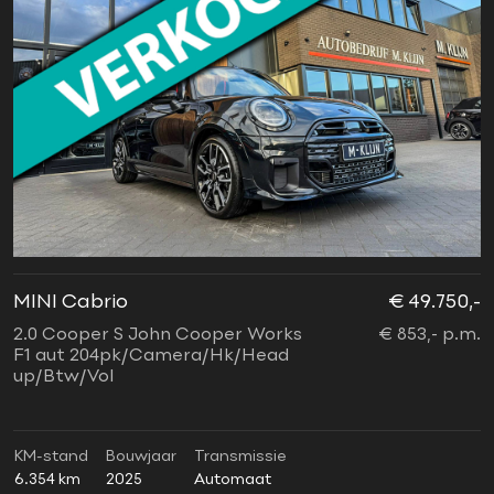
MINI Cabrio
€ 49.750,-
2.0 Cooper S John Cooper Works
€ 853,- p.m.
F1 aut 204pk/Camera/Hk/Head
up/Btw/Vol
KM-stand
Bouwjaar
Transmissie
6.354 km
2025
Automaat