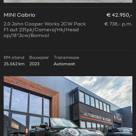
MINI Cabrio
€ 42.950,-
2.0 John Cooper Works JCW Pack
€ 738,- p.m.
F1 aut 231pk/Camera/Hk/Head
op/18"Jcw/Bomvol
KM-stand
Bouwjaar
Transmissie
25.562 km
2023
Automaat