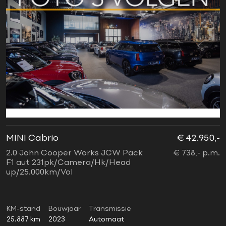
MINI Cabrio
€ 42.950,-
2.0 John Cooper Works JCW Pack
€ 738,- p.m.
F1 aut 231pk/Camera/Hk/Head
up/25.000km/Vol
KM-stand
Bouwjaar
Transmissie
25.887 km
2023
Automaat