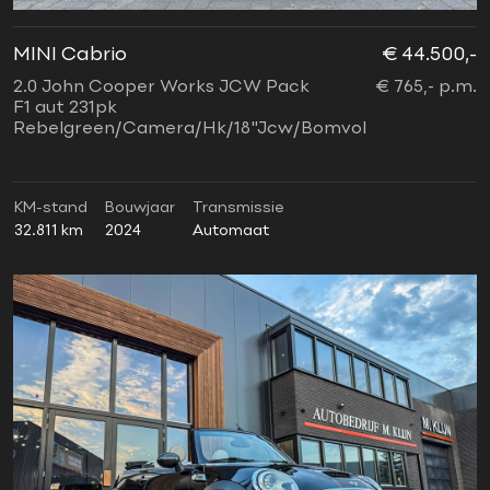
MINI Cabrio
€ 44.500,-
2.0 John Cooper Works JCW Pack
€ 765,- p.m.
F1 aut 231pk
Rebelgreen/Camera/Hk/18"Jcw/Bomvol
KM-stand
Bouwjaar
Transmissie
32.811 km
2024
Automaat