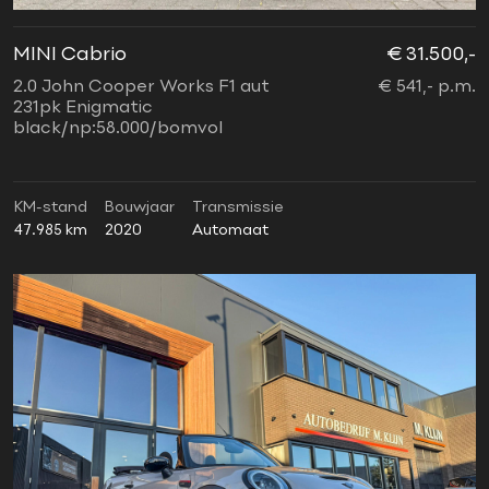
MINI Cabrio
€ 31.500,-
2.0 John Cooper Works F1 aut
€ 541,- p.m.
231pk Enigmatic
black/np:58.000/bomvol
KM-stand
Bouwjaar
Transmissie
47.985 km
2020
Automaat