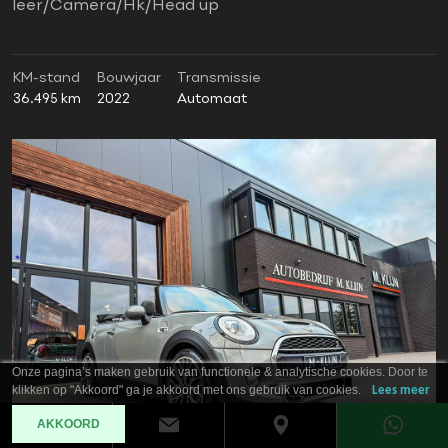
leer/Camera/Hk/Head up
KM-stand
Bouwjaar
Transmissie
36.495 km
2022
Automaat
Onze pagina’s maken gebruik van functionele & analytische cookies. Door te
klikken op "Akkoord" ga je akkoord met ons gebruik van cookies.
Lees meer
AKKOORD