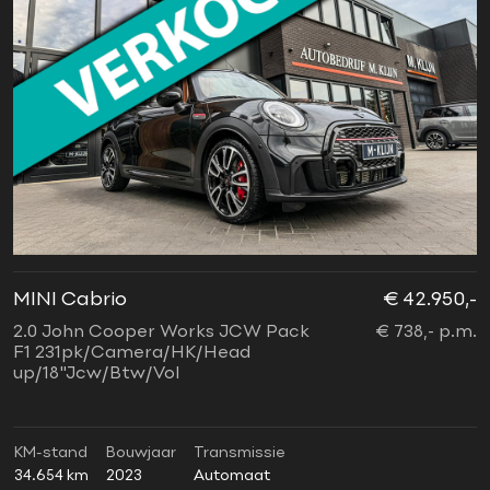
MINI Cabrio
€ 42.950,-
2.0 John Cooper Works JCW Pack
€ 738,- p.m.
F1 231pk/Camera/HK/Head
up/18"Jcw/Btw/Vol
KM-stand
Bouwjaar
Transmissie
34.654 km
2023
Automaat