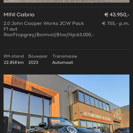
MINI Cabrio
€ 43.950,-
2.0 John Cooper Works JCW Pack
€ 755,- p.m.
F1 aut
Rooftopgrey/Bomvol/Btw/Np:63.000,-
KM-stand
Bouwjaar
Transmissie
22.858 km
2023
Automaat