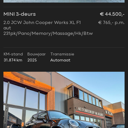
MINI 3-deurs
€ 44.500,-
2.0 JCW John Cooper Works XL F1
€ 765,- p.m.
aut
231pk/Pano/Memory/Massage/Hk/Btw
KM-stand
Bouwjaar
Transmissie
31.874 km
2025
Automaat