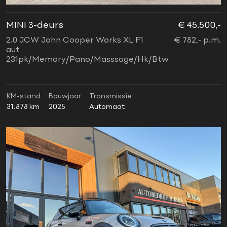
MINI 3-deurs
€ 45.500,-
2.0 JCW John Cooper Works XL F1
€ 782,- p.m.
aut
231pk/Memory/Pano/Masssage/Hk/Btw
KM-stand
Bouwjaar
Transmissie
31.878 km
2025
Automaat