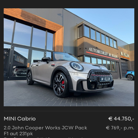
MINI Cabrio
€ 44.750,-
2.0 John Cooper Works JCW Pack
€ 769,- p.m.
F1 aut 231pk