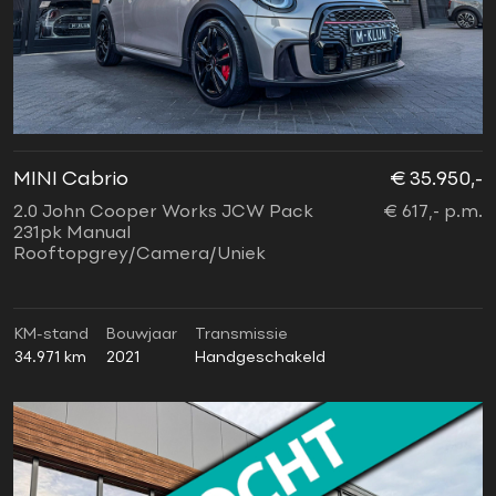
MINI Cabrio
€ 35.950,-
2.0 John Cooper Works JCW Pack
€ 617,- p.m.
231pk Manual
Rooftopgrey/Camera/Uniek
KM-stand
Bouwjaar
Transmissie
34.971 km
2021
Handgeschakeld