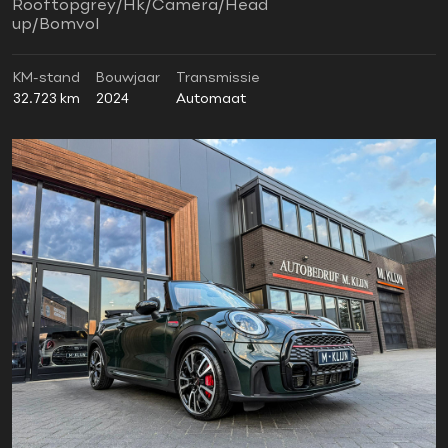
Rooftopgrey/Hk/Camera/Head
up/Bomvol
KM-stand
Bouwjaar
Transmissie
32.723 km
2024
Automaat