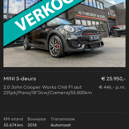
MINI 3-deurs
€ 25.950,-
2.0 John Cooper Works Chili F1 aut
€ 446,- p.m.
231pk/Pano/18"Jcw/Camera/55.000km
KM-stand
Bouwjaar
Transmissie
55.674 km
2018
Automaat