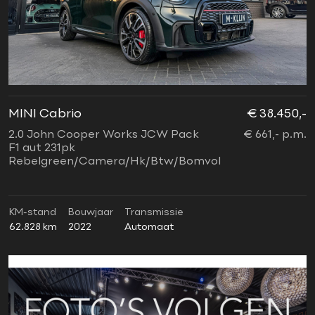
MINI Cabrio
€ 38.450,-
2.0 John Cooper Works JCW Pack
€ 661,- p.m.
F1 aut 231pk
Rebelgreen/Camera/Hk/Btw/Bomvol
KM-stand
Bouwjaar
Transmissie
62.828 km
2022
Automaat